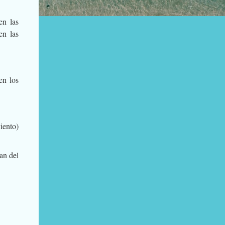
en las
en las
en los
iento)
an del