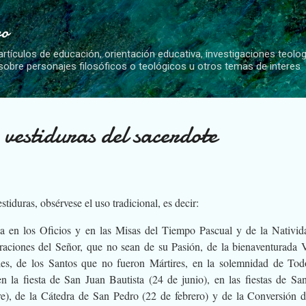
Ir al contenido principal
vo
artículos de educación, orientación educativa, investigaciones teolo
 sobre personajes filosóficos o teológicos u otros temas de interes
 vestiduras del sacerdote
stiduras, obsérvese el uso tradicional, es decir:
ea en los Oficios y en las Misas del Tiempo Pascual y de la Nativid
raciones del Señor, que no sean de su Pasión, de la bienaventurada 
es, de los Santos que no fueron Mártires, en la solemnidad de Tod
n la fiesta de San Juan Bautista (24 de junio), en las fiestas de Sa
re), de la Cátedra de San Pedro (22 de febrero) y de la Conversión 