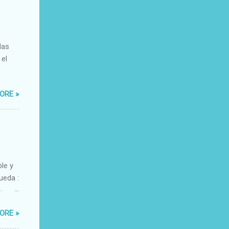
das
 el
ORE »
ble y
ueda :
o-
xacto-
ORE »
ante