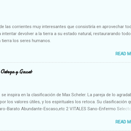
e las corrientes muy interesantes que consistiría en aprovechar to
 intentar devolver a la tierra a su estado natural, restaurarando todo
 tierra los seres humanos.
READ M
n Ortega y Gasset
se inspira en la clasificación de Max Scheler. La pareja de lo agrada
or los valores útiles, y los espirituales los retoca. Su clasificación q
aro-Barato Abundante-Escaso,etc 2 VITALES Sano-Enfermo Select
rte-Débil,etc. 3 ESPIRITUALES a) Intelectuales Conocimiento-Error E
READ M
ble,etc b) Morales Bueno-malo Bondadoso-malvado Justo-Injusto
Desleal,etc. d) Estéticos Bello-Feo Gracioso-Tosco Elegante-Ineleg