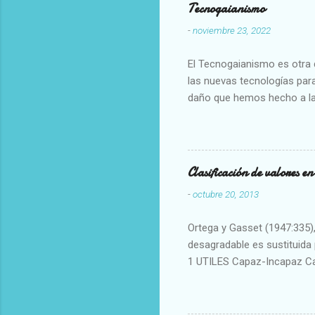
Tecnogaianismo
-
noviembre 23, 2022
El Tecnogaianismo es otra d
las nuevas tecnologías para
daño que hemos hecho a la
Clasificación de valores e
-
octubre 20, 2013
Ortega y Gasset (1947:335), 
desagradable es sustituida p
1 UTILES Capaz-Incapaz C
Vulgar Enérgico-Inerte Fue
Aproximado Evidente-Proba
Escrupuloso-Relajado Leal-