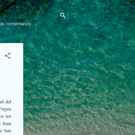
gía, comentarios
ad del
Virgen
os los
n Juan
de San