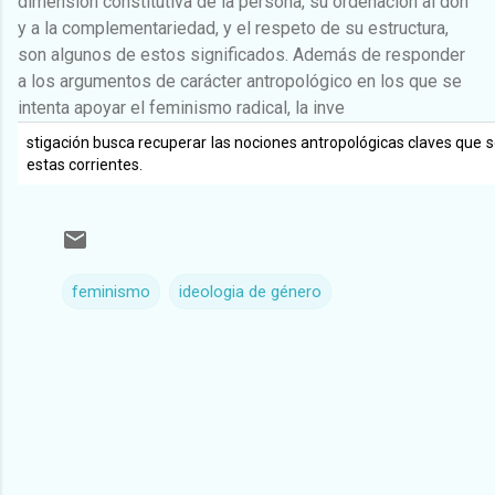
dimensión constitutiva de la persona, su ordenación al don
y a la complementariedad, y el respeto de su estructura,
son algunos de estos significados. Además de responder
a los argumentos de carácter antropológico en los que se
intenta apoyar el feminismo radical, la inve
stigación busca recuperar las nociones antropológicas claves que 
estas corrientes.
feminismo
ideologia de género
C
o
m
e
n