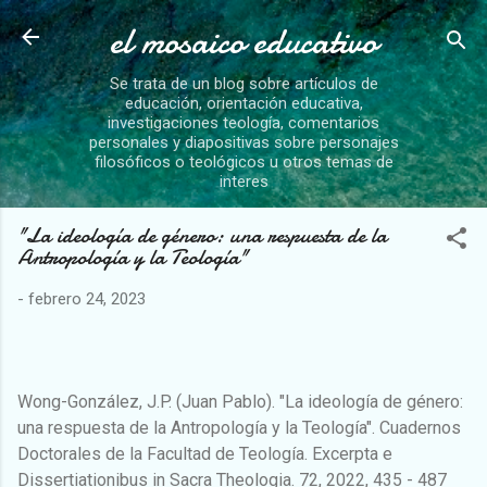
el mosaico educativo
Ir al contenido p
Se trata de un blog sobre artículos de
educación, orientación educativa,
investigaciones teología, comentarios
personales y diapositivas sobre personajes
filosóficos o teológicos u otros temas de
interes
"La ideología de género: una respuesta de la
Antropología y la Teología"
-
febrero 24, 2023
Wong-González, J.P. (Juan Pablo). "La ideología de género:
una respuesta de la Antropología y la Teología". Cuadernos
Doctorales de la Facultad de Teología. Excerpta e
Dissertiationibus in Sacra Theologia. 72, 2022, 435 - 487