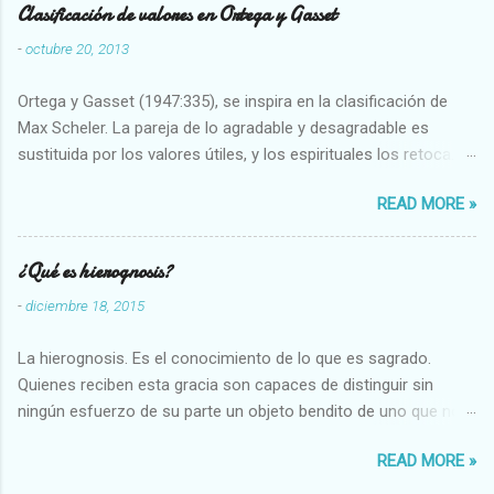
Clasificación de valores en Ortega y Gasset
-
octubre 20, 2013
Ortega y Gasset (1947:335), se inspira en la clasificación de
Max Scheler. La pareja de lo agradable y desagradable es
sustituida por los valores útiles, y los espirituales los retoca.
Su clasificación queda : 1 UTILES Capaz-Incapaz Caro-Barato
READ MORE »
Abundante-Escaso,etc 2 VITALES Sano-Enfermo Selecto-
Vulgar Enérgico-Inerte Fuerte-Débil,etc. 3 ESPIRITUALES a)
Intelectuales Conocimiento-Error Exacto-Aproximado
¿Qué es hierognosis?
Evidente-Probable,etc b) Morales Bueno-malo Bondadoso-
-
diciembre 18, 2015
malvado Justo-Injusto Escrupuloso-Relajado Leal-Desleal,etc.
d) Estéticos Bello-Feo Gracioso-Tosco Elegante-Inelegante
La hierognosis. Es el conocimiento de lo que es sagrado.
Armonioso-Inarmonioso 4 RELIGIOSOS Santo-Pr...
Quienes reciben esta gracia son capaces de distinguir sin
ningún esfuerzo de su parte un objeto bendito de uno que no
lo está, o las auténticas reliquias de los santos.
READ MORE »