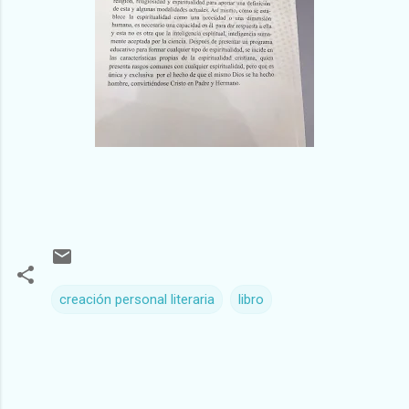
creación personal literaria
libro
C
o
m