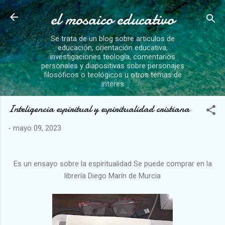
el mosaico educativo
Ir al contenido principal
Se trata de un blog sobre artículos de
educación, orientación educativa,
investigaciones teología, comentarios
personales y diapositivas sobre personajes
filosóficos o teológicos u otros temas de
interes
Inteligencia espiritual y espiritualidad cristiana
-
mayo 09, 2023
Es un ensayo sobre la espiritualidad Se puede comprar en la
librería Diego Marín de Murcia