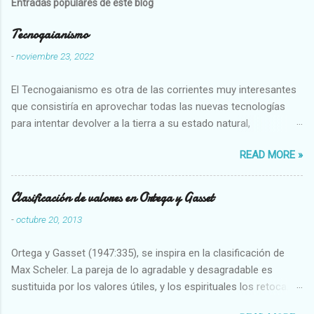
Entradas populares de este blog
Tecnogaianismo
-
noviembre 23, 2022
El Tecnogaianismo es otra de las corrientes muy interesantes
que consistiría en aprovechar todas las nuevas tecnologías
para intentar devolver a la tierra a su estado natural,
restaurarando todo el daño que hemos hecho a la tierra los
READ MORE »
seres humanos.
Clasificación de valores en Ortega y Gasset
-
octubre 20, 2013
Ortega y Gasset (1947:335), se inspira en la clasificación de
Max Scheler. La pareja de lo agradable y desagradable es
sustituida por los valores útiles, y los espirituales los retoca.
Su clasificación queda : 1 UTILES Capaz-Incapaz Caro-Barato