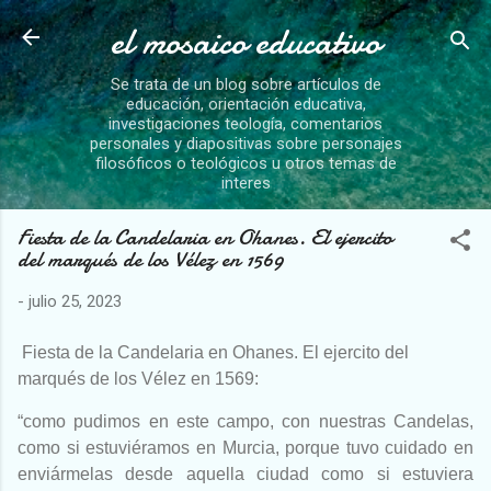
el mosaico educativo
Ir al contenido principal
Se trata de un blog sobre artículos de
educación, orientación educativa,
investigaciones teología, comentarios
personales y diapositivas sobre personajes
filosóficos o teológicos u otros temas de
interes
Fiesta de la Candelaria en Ohanes. El ejercito
del marqués de los Vélez en 1569
-
julio 25, 2023
Fiesta de la C
andelaria en Ohanes. El ejercito del
marqués de los Vélez en 1569:
“como pudimos en este campo, con nuestras Candelas,
como si estuviéramos en Murcia, porque tuvo cuidado en
enviármelas desde aquella ciudad como si estuviera