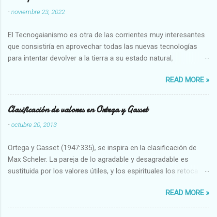
-
noviembre 23, 2022
El Tecnogaianismo es otra de las corrientes muy interesantes
que consistiría en aprovechar todas las nuevas tecnologías
para intentar devolver a la tierra a su estado natural,
restaurarando todo el daño que hemos hecho a la tierra los
READ MORE »
seres humanos.
Clasificación de valores en Ortega y Gasset
-
octubre 20, 2013
Ortega y Gasset (1947:335), se inspira en la clasificación de
Max Scheler. La pareja de lo agradable y desagradable es
sustituida por los valores útiles, y los espirituales los retoca.
Su clasificación queda : 1 UTILES Capaz-Incapaz Caro-Barato
READ MORE »
Abundante-Escaso,etc 2 VITALES Sano-Enfermo Selecto-
Vulgar Enérgico-Inerte Fuerte-Débil,etc. 3 ESPIRITUALES a)