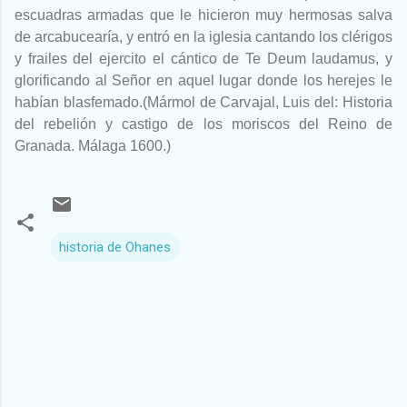
escuadras armadas que le hicieron muy hermosas salva
de arcabucearía, y entró en la iglesia cantando los clérigos
y frailes del ejercito el cántico de Te Deum laudamus, y
glorificando al Señor en aquel lugar donde los herejes le
habían blasfemado.(Mármol de Carvajal, Luis del: Historia
del rebelión y castigo de los moriscos del Reino de
Granada. Málaga 1600.)
historia de Ohanes
C
o
m
e
n