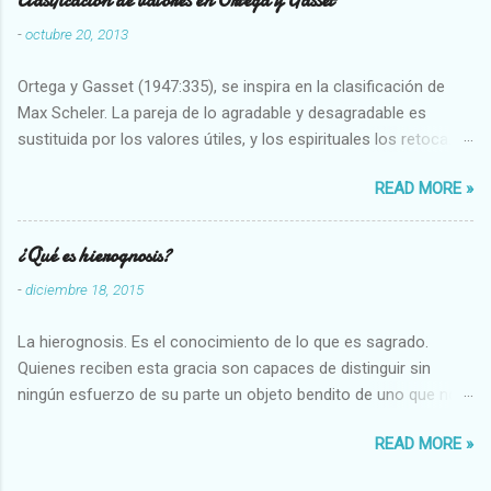
Clasificación de valores en Ortega y Gasset
-
octubre 20, 2013
Ortega y Gasset (1947:335), se inspira en la clasificación de
Max Scheler. La pareja de lo agradable y desagradable es
sustituida por los valores útiles, y los espirituales los retoca.
Su clasificación queda : 1 UTILES Capaz-Incapaz Caro-Barato
READ MORE »
Abundante-Escaso,etc 2 VITALES Sano-Enfermo Selecto-
Vulgar Enérgico-Inerte Fuerte-Débil,etc. 3 ESPIRITUALES a)
Intelectuales Conocimiento-Error Exacto-Aproximado
¿Qué es hierognosis?
Evidente-Probable,etc b) Morales Bueno-malo Bondadoso-
-
diciembre 18, 2015
malvado Justo-Injusto Escrupuloso-Relajado Leal-Desleal,etc.
d) Estéticos Bello-Feo Gracioso-Tosco Elegante-Inelegante
La hierognosis. Es el conocimiento de lo que es sagrado.
Armonioso-Inarmonioso 4 RELIGIOSOS Santo-Pr...
Quienes reciben esta gracia son capaces de distinguir sin
ningún esfuerzo de su parte un objeto bendito de uno que no
lo está, o las auténticas reliquias de los santos.
READ MORE »