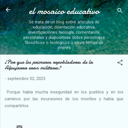
el mosaico educativo
Ir al contenido principal
Se trata de un blog sobre artículos de
educación, orientación educativa,
investigaciones teología, comentarios
personales y diapositivas sobre personajes
filosóficos o teológicos u otros temas de
interes
¿Por que los primeros repobladores de la
Alpujarra eran militares?
-
septiembre 02, 2023
Porque había mucha inseguridad en los pueblos y en los
caminos por las incursiones de los monfies y había que
compartirlos