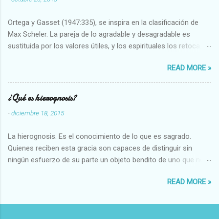
Ortega y Gasset (1947:335), se inspira en la clasificación de
Max Scheler. La pareja de lo agradable y desagradable es
sustituida por los valores útiles, y los espirituales los retoca.
Su clasificación queda : 1 UTILES Capaz-Incapaz Caro-Barato
READ MORE »
Abundante-Escaso,etc 2 VITALES Sano-Enfermo Selecto-
Vulgar Enérgico-Inerte Fuerte-Débil,etc. 3 ESPIRITUALES a)
Intelectuales Conocimiento-Error Exacto-Aproximado
¿Qué es hierognosis?
Evidente-Probable,etc b) Morales Bueno-malo Bondadoso-
-
diciembre 18, 2015
malvado Justo-Injusto Escrupuloso-Relajado Leal-Desleal,etc.
d) Estéticos Bello-Feo Gracioso-Tosco Elegante-Inelegante
La hierognosis. Es el conocimiento de lo que es sagrado.
Armonioso-Inarmonioso 4 RELIGIOSOS Santo-Pr...
Quienes reciben esta gracia son capaces de distinguir sin
ningún esfuerzo de su parte un objeto bendito de uno que no
lo está, o las auténticas reliquias de los santos.
READ MORE »