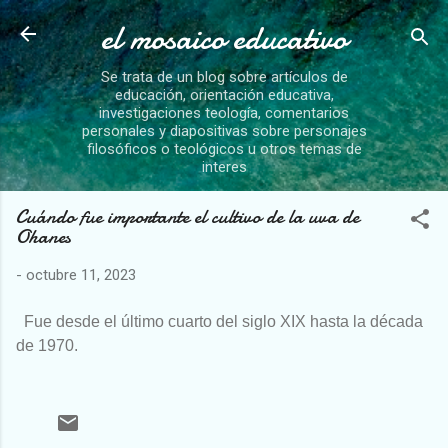
el mosaico educativo
Ir al contenido principal
Se trata de un blog sobre artículos de
educación, orientación educativa,
investigaciones teología, comentarios
personales y diapositivas sobre personajes
filosóficos o teológicos u otros temas de
interes
Cuándo fue importante el cultivo de la uva de
Ohanes
-
octubre 11, 2023
F
ue desde el último cuarto del siglo XIX hasta la década
de 1970.