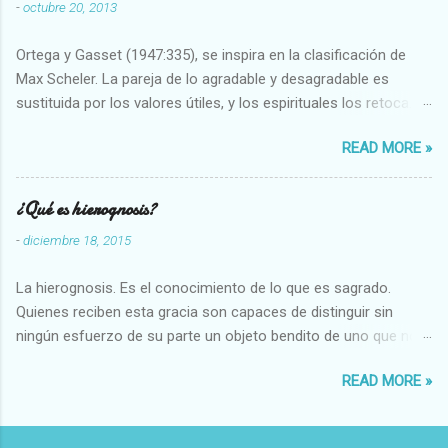
-
octubre 20, 2013
Ortega y Gasset (1947:335), se inspira en la clasificación de
Max Scheler. La pareja de lo agradable y desagradable es
sustituida por los valores útiles, y los espirituales los retoca.
Su clasificación queda : 1 UTILES Capaz-Incapaz Caro-Barato
READ MORE »
Abundante-Escaso,etc 2 VITALES Sano-Enfermo Selecto-
Vulgar Enérgico-Inerte Fuerte-Débil,etc. 3 ESPIRITUALES a)
Intelectuales Conocimiento-Error Exacto-Aproximado
¿Qué es hierognosis?
Evidente-Probable,etc b) Morales Bueno-malo Bondadoso-
-
diciembre 18, 2015
malvado Justo-Injusto Escrupuloso-Relajado Leal-Desleal,etc.
d) Estéticos Bello-Feo Gracioso-Tosco Elegante-Inelegante
La hierognosis. Es el conocimiento de lo que es sagrado.
Armonioso-Inarmonioso 4 RELIGIOSOS Santo-Pr...
Quienes reciben esta gracia son capaces de distinguir sin
ningún esfuerzo de su parte un objeto bendito de uno que no
lo está, o las auténticas reliquias de los santos.
READ MORE »