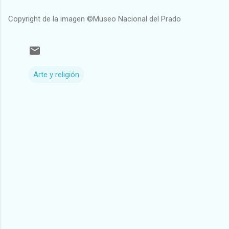
Copyright de la imagen ©Museo Nacional del Prado
Arte y religión
C
o
m
e
n
t
a
r
i
o