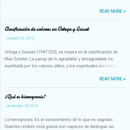
restaurarando todo el daño que hemos hecho a la tierra los
READ MORE »
seres humanos.
Clasificación de valores en Ortega y Gasset
-
octubre 20, 2013
Ortega y Gasset (1947:335), se inspira en la clasificación de
Max Scheler. La pareja de lo agradable y desagradable es
sustituida por los valores útiles, y los espirituales los retoca.
Su clasificación queda : 1 UTILES Capaz-Incapaz Caro-Barato
READ MORE »
Abundante-Escaso,etc 2 VITALES Sano-Enfermo Selecto-
Vulgar Enérgico-Inerte Fuerte-Débil,etc. 3 ESPIRITUALES a)
Intelectuales Conocimiento-Error Exacto-Aproximado
¿Qué es hierognosis?
Evidente-Probable,etc b) Morales Bueno-malo Bondadoso-
-
diciembre 18, 2015
malvado Justo-Injusto Escrupuloso-Relajado Leal-Desleal,etc.
d) Estéticos Bello-Feo Gracioso-Tosco Elegante-Inelegante
La hierognosis. Es el conocimiento de lo que es sagrado.
Armonioso-Inarmonioso 4 RELIGIOSOS Santo-Pr...
Quienes reciben esta gracia son capaces de distinguir sin