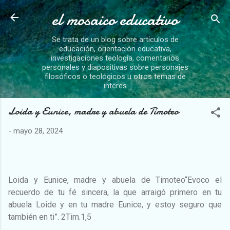
el mosaico educativo
Ir al contenido principal
Se trata de un blog sobre artículos de
educación, orientación educativa,
investigaciones teología, comentarios
personales y diapositivas sobre personajes
filosóficos o teológicos u otros temas de
interes
Loida y Eunice, madre y abuela de Timoteo
-
mayo 28, 2024
Loida y Eunice, madre y abuela de Timoteo“Evoco el
recuerdo de tu fé sincera, la que arraigó primero en tu
abuela Loide y en tu madre Eunice, y estoy seguro que
también en ti”. 2Tim.1,5