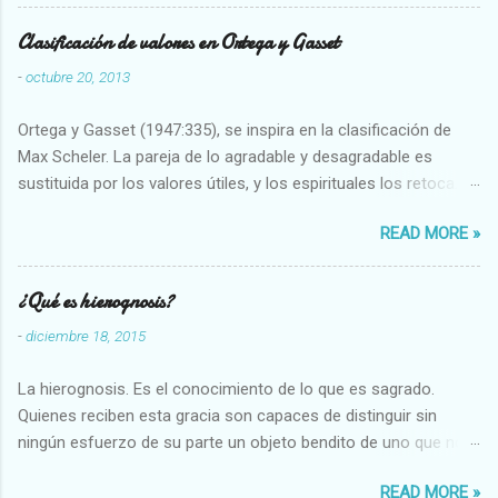
Clasificación de valores en Ortega y Gasset
-
octubre 20, 2013
Ortega y Gasset (1947:335), se inspira en la clasificación de
Max Scheler. La pareja de lo agradable y desagradable es
sustituida por los valores útiles, y los espirituales los retoca.
Su clasificación queda : 1 UTILES Capaz-Incapaz Caro-Barato
READ MORE »
Abundante-Escaso,etc 2 VITALES Sano-Enfermo Selecto-
Vulgar Enérgico-Inerte Fuerte-Débil,etc. 3 ESPIRITUALES a)
Intelectuales Conocimiento-Error Exacto-Aproximado
¿Qué es hierognosis?
Evidente-Probable,etc b) Morales Bueno-malo Bondadoso-
-
diciembre 18, 2015
malvado Justo-Injusto Escrupuloso-Relajado Leal-Desleal,etc.
d) Estéticos Bello-Feo Gracioso-Tosco Elegante-Inelegante
La hierognosis. Es el conocimiento de lo que es sagrado.
Armonioso-Inarmonioso 4 RELIGIOSOS Santo-Pr...
Quienes reciben esta gracia son capaces de distinguir sin
ningún esfuerzo de su parte un objeto bendito de uno que no
lo está, o las auténticas reliquias de los santos.
READ MORE »