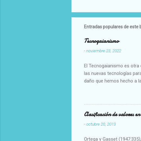
Entradas populares de este 
Tecnogaianismo
-
noviembre 23, 2022
El Tecnogaianismo es otra d
las nuevas tecnologías para
daño que hemos hecho a la
Clasificación de valores e
-
octubre 20, 2013
Ortega y Gasset (1947:335), 