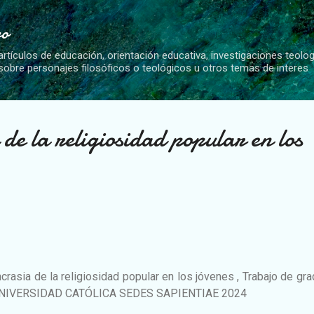
Ir al contenido principal
vo
artículos de educación, orientación educativa, investigaciones teolo
 sobre personajes filosóficos o teológicos u otros temas de interes
 de la religiosidad popular en los
ncrasia de la religiosidad popular en los jóvenes , Trabajo de gr
 la UNIVERSIDAD CATÓLICA SEDES SAPIENTIAE 2024