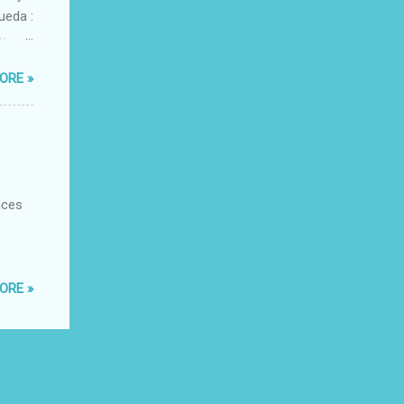
ueda :
o-
xacto-
ORE »
ante
aces
ORE »