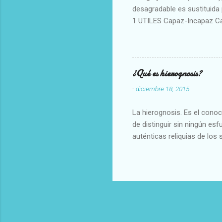
desagradable es sustituida p
1 UTILES Capaz-Incapaz C
Vulgar Enérgico-Inerte Fue
Aproximado Evidente-Proba
Escrupuloso-Relajado Leal-
Armonioso-Inarmonioso 4 R
¿Qué es hierognosis?
-
diciembre 18, 2015
La hierognosis. Es el cono
de distinguir sin ningún es
auténticas reliquias de los 