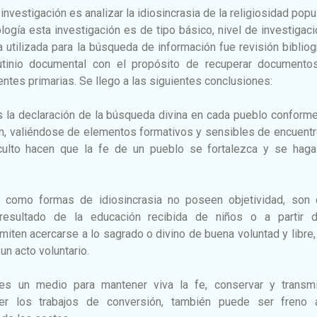
 investigación es analizar la idiosincrasia de la religiosidad popu
logía esta investigación es de tipo básico, nivel de investigac
a utilizada para la búsqueda de información fue revisión bibliog
utinio documental con el propósito de recuperar documento
entes primarias. Se llego a las siguientes conclusiones:
s la declaración de la búsqueda divina en cada pueblo conform
ión, valiéndose de elementos formativos y sensibles de encuent
ulto hacen que la fe de un pueblo se fortalezca y se hag
s como formas de idiosincrasia no poseen objetividad, son
esultado de la educación recibida de niños o a partir 
ten acercarse a lo sagrado o divino de buena voluntad y libre
un acto voluntario.
 es un medio para mantener viva la fe, conservar y transmit
ecer los trabajos de conversión, también puede ser freno 