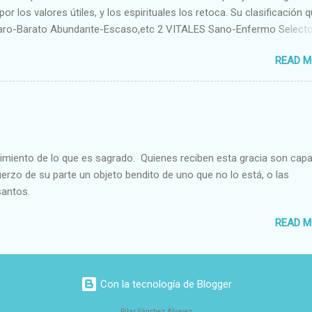
or los valores útiles, y los espirituales los retoca. Su clasificación q
aro-Barato Abundante-Escaso,etc 2 VITALES Sano-Enfermo Select
rte-Débil,etc. 3 ESPIRITUALES a) Intelectuales Conocimiento-Error E
READ M
ble,etc b) Morales Bueno-malo Bondadoso-malvado Justo-Injusto
Desleal,etc. d) Estéticos Bello-Feo Gracioso-Tosco Elegante-Ineleg
ELIGIOSOS Santo-Pr...
cimiento de lo que es sagrado. Quienes reciben esta gracia son cap
fuerzo de su parte un objeto bendito de uno que no lo está, o las
santos.
READ M
Con la tecnología de Blogger
Pilar Sánchez Alvarez