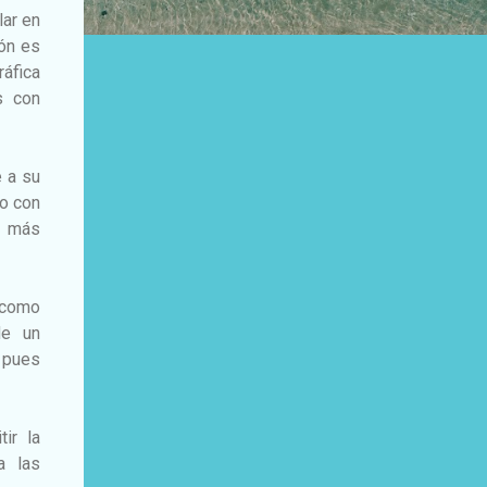
lar en
ión es
ráfica
s con
e a su
ro con
a más
 como
de un
, pues
ir la
a las