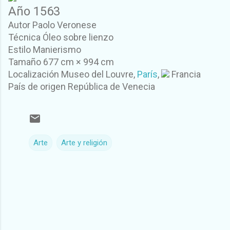
Año 1563
Autor Paolo Veronese
Técnica Óleo sobre lienzo
Estilo Manierismo
Tamaño 677 cm × 994 cm
Localización Museo del Louvre,
París
,
Francia
País de origen República de Venecia
Arte
Arte y religión
C
o
m
e
n