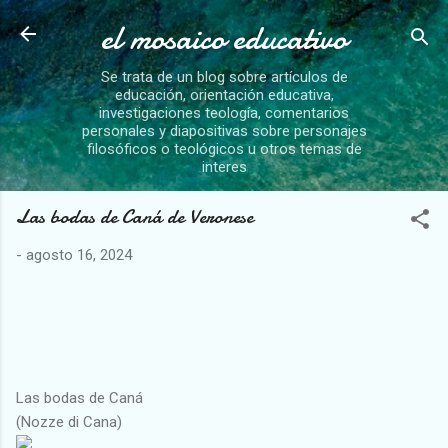
el mosaico educativo
Ir al contenido principal
Se trata de un blog sobre artículos de
educación, orientación educativa,
investigaciones teología, comentarios
personales y diapositivas sobre personajes
filosóficos o teológicos u otros temas de
interes
Las bodas de Caná de Veronese
-
agosto 16, 2024
Las bodas de Caná
(Nozze di Cana)