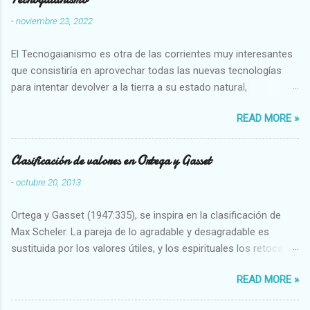
-
noviembre 23, 2022
El Tecnogaianismo es otra de las corrientes muy interesantes
que consistiría en aprovechar todas las nuevas tecnologías
para intentar devolver a la tierra a su estado natural,
restaurarando todo el daño que hemos hecho a la tierra los
READ MORE »
seres humanos.
Clasificación de valores en Ortega y Gasset
-
octubre 20, 2013
Ortega y Gasset (1947:335), se inspira en la clasificación de
Max Scheler. La pareja de lo agradable y desagradable es
sustituida por los valores útiles, y los espirituales los retoca.
Su clasificación queda : 1 UTILES Capaz-Incapaz Caro-Barato
READ MORE »
Abundante-Escaso,etc 2 VITALES Sano-Enfermo Selecto-
Vulgar Enérgico-Inerte Fuerte-Débil,etc. 3 ESPIRITUALES a)