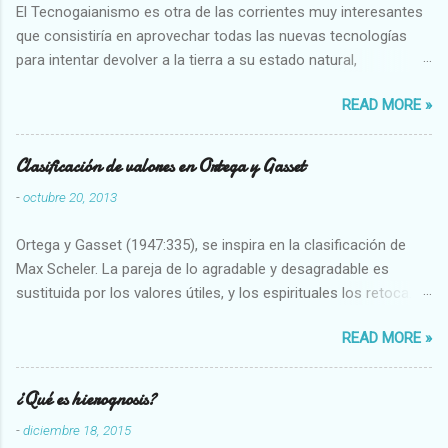
El Tecnogaianismo es otra de las corrientes muy interesantes
que consistiría en aprovechar todas las nuevas tecnologías
para intentar devolver a la tierra a su estado natural,
restaurarando todo el daño que hemos hecho a la tierra los
READ MORE »
seres humanos.
Clasificación de valores en Ortega y Gasset
-
octubre 20, 2013
Ortega y Gasset (1947:335), se inspira en la clasificación de
Max Scheler. La pareja de lo agradable y desagradable es
sustituida por los valores útiles, y los espirituales los retoca.
Su clasificación queda : 1 UTILES Capaz-Incapaz Caro-Barato
READ MORE »
Abundante-Escaso,etc 2 VITALES Sano-Enfermo Selecto-
Vulgar Enérgico-Inerte Fuerte-Débil,etc. 3 ESPIRITUALES a)
Intelectuales Conocimiento-Error Exacto-Aproximado
¿Qué es hierognosis?
Evidente-Probable,etc b) Morales Bueno-malo Bondadoso-
-
diciembre 18, 2015
malvado Justo-Injusto Escrupuloso-Relajado Leal-Desleal,etc.