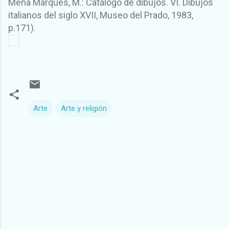
Mena Marqués, M.: Catálogo de dibujos. VI. Dibujos
italianos del siglo XVII, Museo del Prado, 1983,
p.171).
Arte
Arte y religión
C
o
m
e
n
t
a