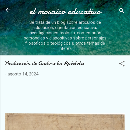
el mosaico educativo
Ir al contenido principal
Se trata de un blog sobre artículos de
educación, orientación educativa,
investigaciones teología, comentarios
personales y diapositivas sobre personajes
filosóficos o teológicos u otros temas de
interes
Predicación de Cristo a los Apóstoles
-
agosto 14, 2024