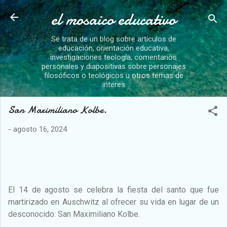
el mosaico educativo
Ir al contenido principal
Se trata de un blog sobre artículos de
educación, orientación educativa,
investigaciones teología, comentarios
personales y diapositivas sobre personajes
filosóficos o teológicos u otros temas de
interes
San Maximiliano Kolbe.
-
agosto 16, 2024
El 14 de agosto se celebra la fiesta del santo que fue
martirizado en Auschwitz al ofrecer su vida en lugar de un
desconocido: San Maximiliano Kolbe.