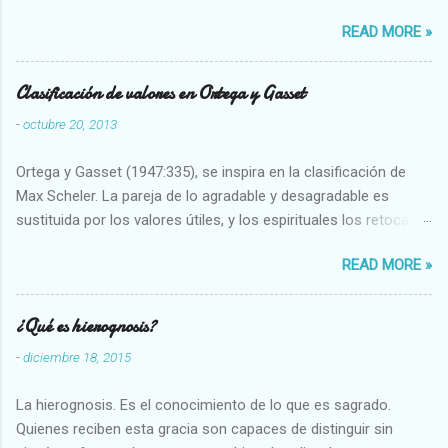
restaurarando todo el daño que hemos hecho a la tierra los
READ MORE »
seres humanos.
Clasificación de valores en Ortega y Gasset
-
octubre 20, 2013
Ortega y Gasset (1947:335), se inspira en la clasificación de
Max Scheler. La pareja de lo agradable y desagradable es
sustituida por los valores útiles, y los espirituales los retoca.
Su clasificación queda : 1 UTILES Capaz-Incapaz Caro-Barato
READ MORE »
Abundante-Escaso,etc 2 VITALES Sano-Enfermo Selecto-
Vulgar Enérgico-Inerte Fuerte-Débil,etc. 3 ESPIRITUALES a)
Intelectuales Conocimiento-Error Exacto-Aproximado
¿Qué es hierognosis?
Evidente-Probable,etc b) Morales Bueno-malo Bondadoso-
-
diciembre 18, 2015
malvado Justo-Injusto Escrupuloso-Relajado Leal-Desleal,etc.
d) Estéticos Bello-Feo Gracioso-Tosco Elegante-Inelegante
La hierognosis. Es el conocimiento de lo que es sagrado.
Armonioso-Inarmonioso 4 RELIGIOSOS Santo-Pr...
Quienes reciben esta gracia son capaces de distinguir sin