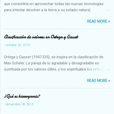
que consistiría en aprovechar todas las nuevas tecnologías
para intentar devolver a la tierra a su estado natural,
restaurarando todo el daño que hemos hecho a la tierra los
READ MORE »
seres humanos.
Clasificación de valores en Ortega y Gasset
-
octubre 20, 2013
Ortega y Gasset (1947:335), se inspira en la clasificación de
Max Scheler. La pareja de lo agradable y desagradable es
sustituida por los valores útiles, y los espirituales los retoca.
Su clasificación queda : 1 UTILES Capaz-Incapaz Caro-Barato
READ MORE »
Abundante-Escaso,etc 2 VITALES Sano-Enfermo Selecto-
Vulgar Enérgico-Inerte Fuerte-Débil,etc. 3 ESPIRITUALES a)
Intelectuales Conocimiento-Error Exacto-Aproximado
¿Qué es hierognosis?
Evidente-Probable,etc b) Morales Bueno-malo Bondadoso-
-
diciembre 18, 2015
malvado Justo-Injusto Escrupuloso-Relajado Leal-Desleal,etc.
d) Estéticos Bello-Feo Gracioso-Tosco Elegante-Inelegante