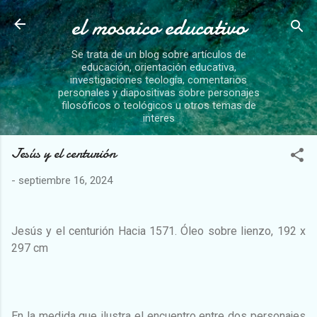
el mosaico educativo
Ir al contenido principal
Se trata de un blog sobre artículos de
educación, orientación educativa,
investigaciones teología, comentarios
personales y diapositivas sobre personajes
filosóficos o teológicos u otros temas de
interes
Jesús y el centurión
-
septiembre 16, 2024
Jesús y el centurión Hacia 1571. Óleo sobre lienzo, 192 x
297 cm
En la medida que ilustra el encuentro entre dos personajes