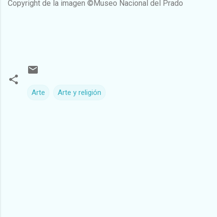
Copyright de la imagen ©Museo Nacional del Prado
Arte
Arte y religión
C
o
m
e
n
t
a
r