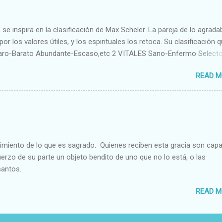
se inspira en la clasificación de Max Scheler. La pareja de lo agrada
or los valores útiles, y los espirituales los retoca. Su clasificación q
aro-Barato Abundante-Escaso,etc 2 VITALES Sano-Enfermo Select
rte-Débil,etc. 3 ESPIRITUALES a) Intelectuales Conocimiento-Error E
READ M
ble,etc b) Morales Bueno-malo Bondadoso-malvado Justo-Injusto
Desleal,etc. d) Estéticos Bello-Feo Gracioso-Tosco Elegante-Ineleg
ELIGIOSOS Santo-Pr...
cimiento de lo que es sagrado. Quienes reciben esta gracia son cap
fuerzo de su parte un objeto bendito de uno que no lo está, o las
santos.
READ M