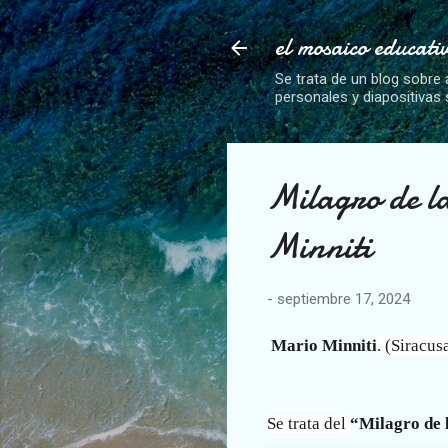
el mosaico educati
Se trata de un blog sobre 
personales y diapositivas
Milagro de l
Minniti
-
septiembre 17, 2024
Mario Minniti
.
(Siracus
Se trata del
“Milagro de 