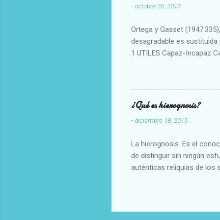
-
octubre 20, 2013
Ortega y Gasset (1947:335), 
desagradable es sustituida p
1 UTILES Capaz-Incapaz C
Vulgar Enérgico-Inerte Fue
Aproximado Evidente-Proba
Escrupuloso-Relajado Leal-
Armonioso-Inarmonioso 4 R
¿Qué es hierognosis?
-
diciembre 18, 2015
La hierognosis. Es el cono
de distinguir sin ningún es
auténticas reliquias de los 