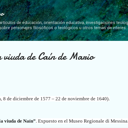
Ir al contenido principal
vo
artículos de educación, orientación educativa, investigaciones teolo
 sobre personajes filosóficos o teológicos u otros temas de interes
a viuda de Caín de Mario
a, 8 de diciembre de 1577 – 22 de noviembre de 1640).
la viuda de Naín”
. Expuesto en el Museo Regionale di Messina