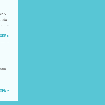
ble y
ueda :
o-
xacto-
ORE »
ante
aces
ORE »