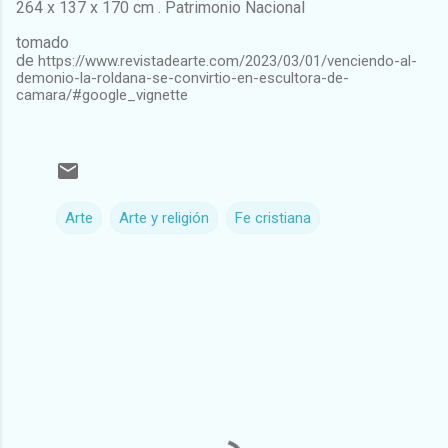
264 x 137 x 170 cm . Patrimonio Nacional
tomado
de
https://www.revistadearte.com/2023/03/01/venciendo-al-
demonio-la-roldana-se-convirtio-en-escultora-de-
camara/#google_vignette
Arte
Arte y religión
Fe cristiana
C
o
m
e
n
t
a