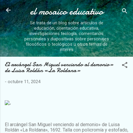
el mosaico educativo
Ir al contenido principal
Se trata de un blog sobre artículos de
educación, orientación educativa,
investigaciones teología, comentarios
personales y diapositivas sobre personajes
filosóficos o teológicos u otros temas de
interes
El arcángel San Miguel venciendo al demonio»
de Luisa Roldán «La Roldana»
-
octubre 11, 2024
«
El arcángel San Miguel venciendo al demonio» de Luisa
Roldán «La Roldana», 1692. Talla con policromía y estofado,