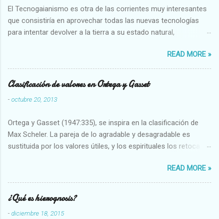
El Tecnogaianismo es otra de las corrientes muy interesantes
que consistiría en aprovechar todas las nuevas tecnologías
para intentar devolver a la tierra a su estado natural,
restaurarando todo el daño que hemos hecho a la tierra los
READ MORE »
seres humanos.
Clasificación de valores en Ortega y Gasset
-
octubre 20, 2013
Ortega y Gasset (1947:335), se inspira en la clasificación de
Max Scheler. La pareja de lo agradable y desagradable es
sustituida por los valores útiles, y los espirituales los retoca.
Su clasificación queda : 1 UTILES Capaz-Incapaz Caro-Barato
READ MORE »
Abundante-Escaso,etc 2 VITALES Sano-Enfermo Selecto-
Vulgar Enérgico-Inerte Fuerte-Débil,etc. 3 ESPIRITUALES a)
Intelectuales Conocimiento-Error Exacto-Aproximado
¿Qué es hierognosis?
Evidente-Probable,etc b) Morales Bueno-malo Bondadoso-
-
diciembre 18, 2015
malvado Justo-Injusto Escrupuloso-Relajado Leal-Desleal,etc.