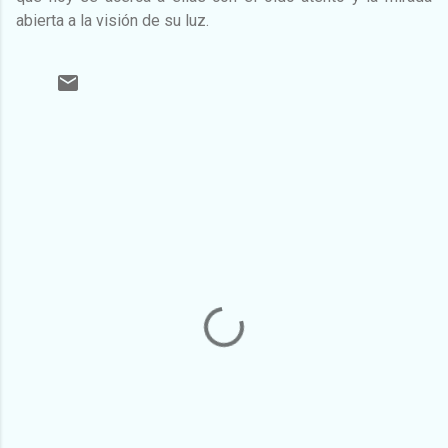
abierta a la visión de su luz.
C
o
m
e
n
t
a
r
i
o
s