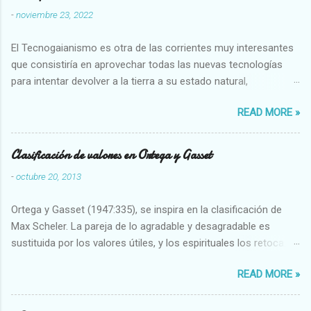
-
noviembre 23, 2022
El Tecnogaianismo es otra de las corrientes muy interesantes
que consistiría en aprovechar todas las nuevas tecnologías
para intentar devolver a la tierra a su estado natural,
restaurarando todo el daño que hemos hecho a la tierra los
READ MORE »
seres humanos.
Clasificación de valores en Ortega y Gasset
-
octubre 20, 2013
Ortega y Gasset (1947:335), se inspira en la clasificación de
Max Scheler. La pareja de lo agradable y desagradable es
sustituida por los valores útiles, y los espirituales los retoca.
Su clasificación queda : 1 UTILES Capaz-Incapaz Caro-Barato
READ MORE »
Abundante-Escaso,etc 2 VITALES Sano-Enfermo Selecto-
Vulgar Enérgico-Inerte Fuerte-Débil,etc. 3 ESPIRITUALES a)
Intelectuales Conocimiento-Error Exacto-Aproximado