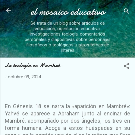
el mosaico educativo
Ir al contenido principal
Se trata de un blog sobre artículos de
educación, orientación educativa,
investigaciones teología, comentarios
personales y diapositivas sobre personajes
filosóficos o teológicos u otros temas de
interes
La teología en Mambré
-
octubre 09, 2024
En Génesis 18 se narra la «aparición en Mambré»:
Yahvé se aparece a Abraham junto al encinar de
Mambré, acompañado por dos ángeles, los tres en
forma humana. Acoge a estos huéspedes en su