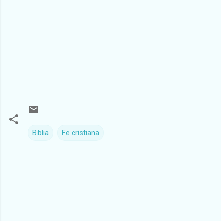
Biblia
Fe cristiana
C
o
m
e
n