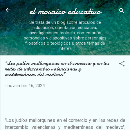
el mosaico educativo
Ir al contenido principal
Se trata de un blog sobre artículos de
educación, orientación educativa,
investigaciones teología, comentarios
personales y diapositivas sobre personajes
filosóficos o teológicos u otros temas de
interes
"Los judíos mallorquines en el comercio y en las
redes de intercambio valencianas y
mediterráneas del medievo"
-
noviembre 16, 2024
"Los judíos mallorquines en el comercio y en las redes de
intercambio valencianas y mediterráneas del medievo",