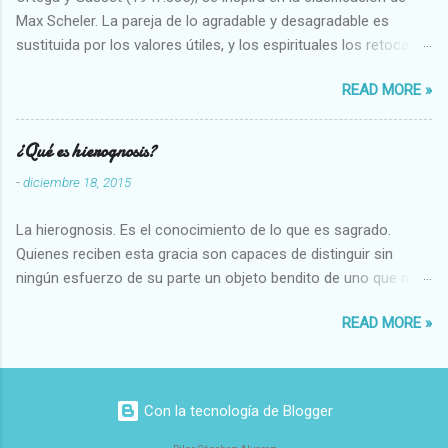
Max Scheler. La pareja de lo agradable y desagradable es
sustituida por los valores útiles, y los espirituales los retoca.
Su clasificación queda : 1 UTILES Capaz-Incapaz Caro-Barato
READ MORE »
Abundante-Escaso,etc 2 VITALES Sano-Enfermo Selecto-
Vulgar Enérgico-Inerte Fuerte-Débil,etc. 3 ESPIRITUALES a)
Intelectuales Conocimiento-Error Exacto-Aproximado
¿Qué es hierognosis?
Evidente-Probable,etc b) Morales Bueno-malo Bondadoso-
-
diciembre 18, 2015
malvado Justo-Injusto Escrupuloso-Relajado Leal-Desleal,etc.
d) Estéticos Bello-Feo Gracioso-Tosco Elegante-Inelegante
La hierognosis. Es el conocimiento de lo que es sagrado.
Armonioso-Inarmonioso 4 RELIGIOSOS Santo-Pr...
Quienes reciben esta gracia son capaces de distinguir sin
ningún esfuerzo de su parte un objeto bendito de uno que no
lo está, o las auténticas reliquias de los santos.
READ MORE »
Con la tecnología de Blogger