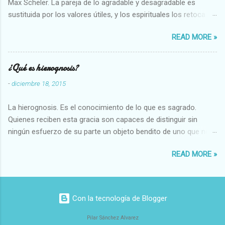
Max Scheler. La pareja de lo agradable y desagradable es
sustituida por los valores útiles, y los espirituales los retoca.
Su clasificación queda : 1 UTILES Capaz-Incapaz Caro-Barato
READ MORE »
Abundante-Escaso,etc 2 VITALES Sano-Enfermo Selecto-
Vulgar Enérgico-Inerte Fuerte-Débil,etc. 3 ESPIRITUALES a)
Intelectuales Conocimiento-Error Exacto-Aproximado
¿Qué es hierognosis?
Evidente-Probable,etc b) Morales Bueno-malo Bondadoso-
-
diciembre 18, 2015
malvado Justo-Injusto Escrupuloso-Relajado Leal-Desleal,etc.
d) Estéticos Bello-Feo Gracioso-Tosco Elegante-Inelegante
La hierognosis. Es el conocimiento de lo que es sagrado.
Armonioso-Inarmonioso 4 RELIGIOSOS Santo-Pr...
Quienes reciben esta gracia son capaces de distinguir sin
ningún esfuerzo de su parte un objeto bendito de uno que no
lo está, o las auténticas reliquias de los santos.
READ MORE »
Con la tecnología de Blogger
Pilar Sánchez Alvarez