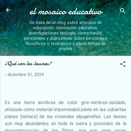
el mosaico educativo
Ir al contenido principal
Se trata de un blog sobre artículos de
educación, orientación educativa,
investigaciones teología, comentarios
personales y diapositivas sobre personajes
filosóficos o teológicos u otros temas de
interes
¿Qué son las launas?
-
diciembre 01, 2024
Es una tierra arcillosa de color gris-verdoso-azulado,
utilizada como material impermeabilizante en las cubiertas
planas (terraos) de las viviendas alpujarreñas. Las launas
son muy abundantes en toda la sierra y proceden de la
descomposición de las filitas, que son unas rocas