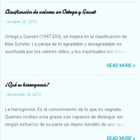
Clasificación de valores en Ortega y Gasset
-
octubre 20, 2013
Ortega y Gasset (1947:335), se inspira en la clasificación de
Max Scheler. La pareja de lo agradable y desagradable es
sustituida por los valores útiles, y los espirituales los retoca.
Su clasificación queda : 1 UTILES Capaz-Incapaz Caro-Barato
READ MORE »
Abundante-Escaso,etc 2 VITALES Sano-Enfermo Selecto-
Vulgar Enérgico-Inerte Fuerte-Débil,etc. 3 ESPIRITUALES a)
Intelectuales Conocimiento-Error Exacto-Aproximado
¿Qué es hierognosis?
Evidente-Probable,etc b) Morales Bueno-malo Bondadoso-
-
diciembre 18, 2015
malvado Justo-Injusto Escrupuloso-Relajado Leal-Desleal,etc.
d) Estéticos Bello-Feo Gracioso-Tosco Elegante-Inelegante
La hierognosis. Es el conocimiento de lo que es sagrado.
Armonioso-Inarmonioso 4 RELIGIOSOS Santo-Pr...
Quienes reciben esta gracia son capaces de distinguir sin
ningún esfuerzo de su parte un objeto bendito de uno que no
lo está, o las auténticas reliquias de los santos.
READ MORE »