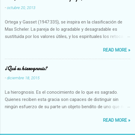
-
octubre 20, 2013
Ortega y Gasset (1947:335), se inspira en la clasificación de
Max Scheler. La pareja de lo agradable y desagradable es
sustituida por los valores útiles, y los espirituales los retoca.
Su clasificación queda : 1 UTILES Capaz-Incapaz Caro-Barato
READ MORE »
Abundante-Escaso,etc 2 VITALES Sano-Enfermo Selecto-
Vulgar Enérgico-Inerte Fuerte-Débil,etc. 3 ESPIRITUALES a)
Intelectuales Conocimiento-Error Exacto-Aproximado
¿Qué es hierognosis?
Evidente-Probable,etc b) Morales Bueno-malo Bondadoso-
-
diciembre 18, 2015
malvado Justo-Injusto Escrupuloso-Relajado Leal-Desleal,etc.
d) Estéticos Bello-Feo Gracioso-Tosco Elegante-Inelegante
La hierognosis. Es el conocimiento de lo que es sagrado.
Armonioso-Inarmonioso 4 RELIGIOSOS Santo-Pr...
Quienes reciben esta gracia son capaces de distinguir sin
ningún esfuerzo de su parte un objeto bendito de uno que no
lo está, o las auténticas reliquias de los santos.
READ MORE »