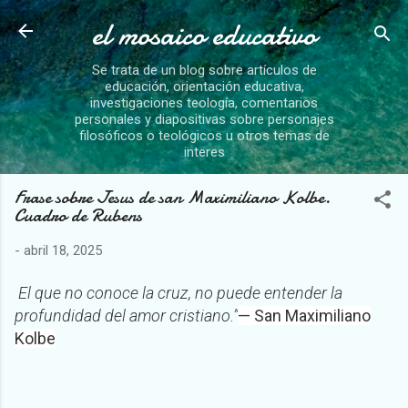
el mosaico educativo
Ir al contenido principal
Se trata de un blog sobre artículos de
educación, orientación educativa,
investigaciones teología, comentarios
personales y diapositivas sobre personajes
filosóficos o teológicos u otros temas de
interes
Frase sobre Jesus de san Maximiliano Kolbe.
Cuadro de Rubens
-
abril 18, 2025
El que no conoce la cruz, no puede entender la
profundidad del amor cristiano.”
— San Maximiliano
Kolbe