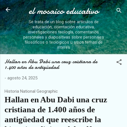
el mosaico educativo
Ir al contenido principal
Se trata de un blog sobre artículos de
educación, orientación educativa,
investigaciones teología, comentarios
personales y diapositivas sobre personajes
filosóficos o teológicos u otros temas de
interes
Hallan en Abu Dabi una cruz cristiana de
1.400 años de antigüedad
-
agosto 24, 2025
Historia National Geographic
Hallan en Abu Dabi una cruz
cristiana de 1.400 años de
antigüedad que reescribe la