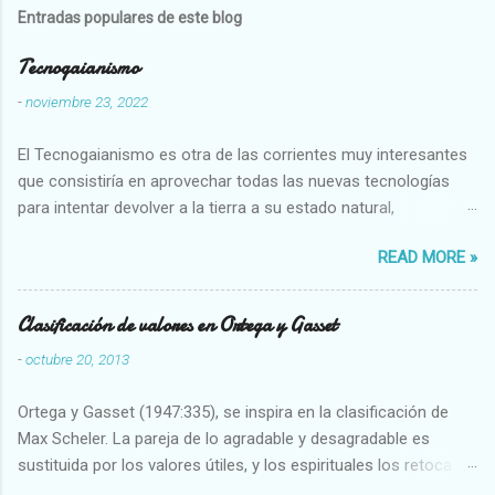
Entradas populares de este blog
Tecnogaianismo
-
noviembre 23, 2022
El Tecnogaianismo es otra de las corrientes muy interesantes
que consistiría en aprovechar todas las nuevas tecnologías
para intentar devolver a la tierra a su estado natural,
restaurarando todo el daño que hemos hecho a la tierra los
READ MORE »
seres humanos.
Clasificación de valores en Ortega y Gasset
-
octubre 20, 2013
Ortega y Gasset (1947:335), se inspira en la clasificación de
Max Scheler. La pareja de lo agradable y desagradable es
sustituida por los valores útiles, y los espirituales los retoca.
Su clasificación queda : 1 UTILES Capaz-Incapaz Caro-Barato