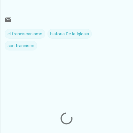
el franciscanismo
historia De la Iglesia
san francisco
C
o
m
e
n
t
a
r
i