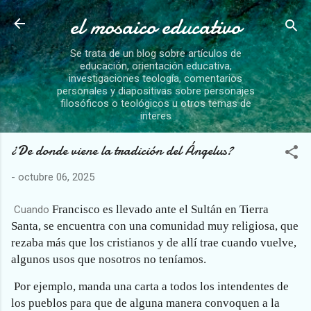
el mosaico educativo
Ir al contenido principal
Se trata de un blog sobre artículos de
educación, orientación educativa,
investigaciones teología, comentarios
personales y diapositivas sobre personajes
filosóficos o teológicos u otros temas de
interes
¿De donde viene la tradición del Ángelus?
-
octubre 06, 2025
Francisco es llevado ante el Sultán en Tierra
Cuando
Santa, se encuentra con una comunidad muy religiosa, que
rezaba más que los cristianos y de allí trae cuando vuelve,
algunos usos que nosotros no teníamos.
Por ejemplo, manda una carta a todos los intendentes de
los pueblos para que de alguna manera convoquen a la