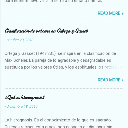
para intentar devolver a la tierra a su estado natural,
restaurarando todo el daño que hemos hecho a la tierra los
READ MORE »
seres humanos.
Clasificación de valores en Ortega y Gasset
-
octubre 20, 2013
Ortega y Gasset (1947:335), se inspira en la clasificación de
Max Scheler. La pareja de lo agradable y desagradable es
sustituida por los valores útiles, y los espirituales los retoca.
Su clasificación queda : 1 UTILES Capaz-Incapaz Caro-Barato
READ MORE »
Abundante-Escaso,etc 2 VITALES Sano-Enfermo Selecto-
Vulgar Enérgico-Inerte Fuerte-Débil,etc. 3 ESPIRITUALES a)
Intelectuales Conocimiento-Error Exacto-Aproximado
¿Qué es hierognosis?
Evidente-Probable,etc b) Morales Bueno-malo Bondadoso-
-
diciembre 18, 2015
malvado Justo-Injusto Escrupuloso-Relajado Leal-Desleal,etc.
d) Estéticos Bello-Feo Gracioso-Tosco Elegante-Inelegante
La hierognosis. Es el conocimiento de lo que es sagrado.
Armonioso-Inarmonioso 4 RELIGIOSOS Santo-Pr...
Quienes reciben esta gracia son capaces de distinguir sin