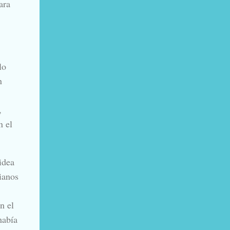
ara
lo
n
,
n el
idea
ianos
n el
había