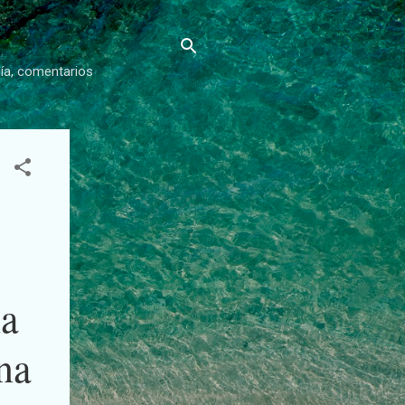
gía, comentarios
na
ana