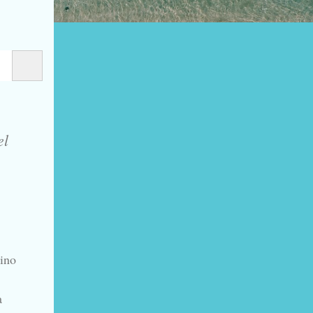
el
sino
a