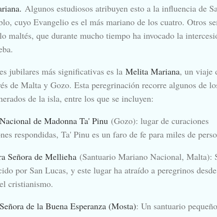
riana.
Algunos estudiosos atribuyen esto a la influencia de S
lo, cuyo Evangelio es el más mariano de los cuatro. Otros se
blo maltés, que durante mucho tiempo ha invocado la intercesi
eba.
s jubilares más significativas es la
Melita Mariana
, un viaje 
vés de Malta y Gozo. Esta peregrinación recorre algunos de lo
rados de la isla, entre los que se incluyen:
 Nacional de Madonna Ta' Pinu
(Gozo): lugar de curaciones
nes respondidas, Ta' Pinu es un faro de fe para miles de perso
ra Señora de Mellieħa
(Santuario Mariano Nacional, Malta): 
ido por San Lucas, y este lugar ha atraído a peregrinos desde
l cristianismo.
 Señora de la Buena Esperanza (Mosta)
: Un santuario pequeñ