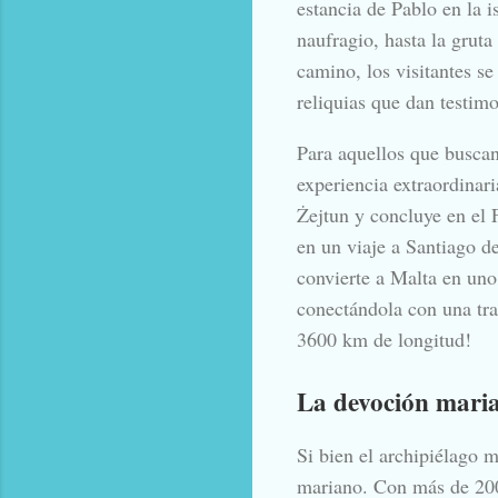
estancia de Pablo en la i
naufragio, hasta la grut
camino, los visitantes s
reliquias que dan testimo
Para aquellos que busca
experiencia extraordinar
Żejtun y concluye en el 
en un viaje a Santiago d
convierte a Malta en uno
conectándola con una tra
3600 km de longitud!
La devoción maria
Si bien el archipiélago 
mariano. Con más de 200