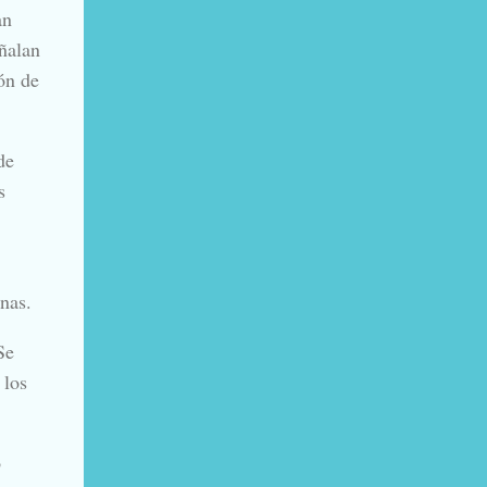
an
ñalan
ón de
de
s
nas.
Se
 los
o