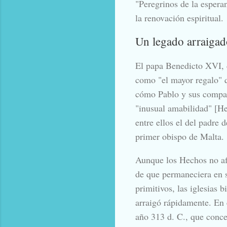
"Peregrinos de la espera
la renovación espiritual.
Un legado arraigad
El papa Benedicto XVI, d
como "el mayor regalo" q
cómo Pablo y sus compañ
"inusual amabilidad" [He
entre ellos el del padre 
primer obispo de Malta.
Aunque los Hechos no afi
de que permaneciera en s
primitivos, las iglesias 
arraigó rápidamente. En
año 313 d. C., que conced