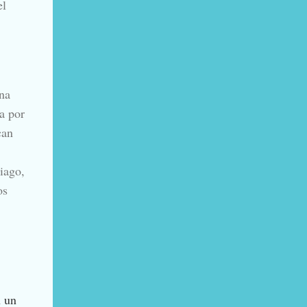
el
na
a por
can
iago,
os
n un