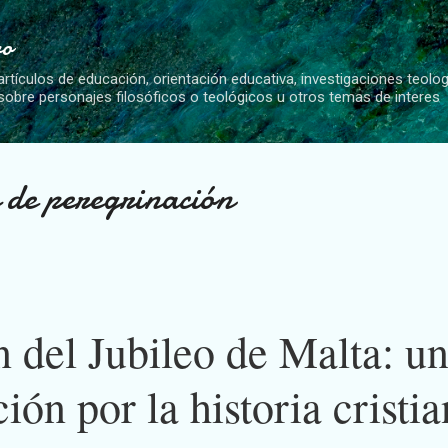
Ir al contenido principal
vo
artículos de educación, orientación educativa, investigaciones teolo
 sobre personajes filosóficos o teológicos u otros temas de interes
 de peregrinación
 del Jubileo de Malta: u
ión por la historia cristi