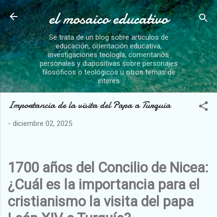
el mosaico educativo
Ir al contenido principal
Se trata de un blog sobre artículos de
educación, orientación educativa,
investigaciones teología, comentarios
personales y diapositivas sobre personajes
filosóficos o teológicos u otros temas de
interes
Importancia de la visita del Papa a Turquia
-
diciembre 02, 2025
1700 años del Concilio de Nicea:
¿Cuál es la importancia para el
cristianismo la visita del papa