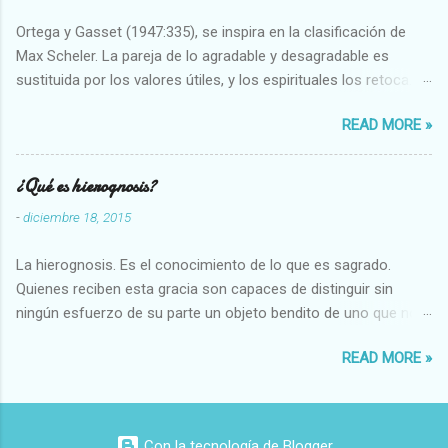
Ortega y Gasset (1947:335), se inspira en la clasificación de
Max Scheler. La pareja de lo agradable y desagradable es
sustituida por los valores útiles, y los espirituales los retoca.
Su clasificación queda : 1 UTILES Capaz-Incapaz Caro-Barato
READ MORE »
Abundante-Escaso,etc 2 VITALES Sano-Enfermo Selecto-
Vulgar Enérgico-Inerte Fuerte-Débil,etc. 3 ESPIRITUALES a)
Intelectuales Conocimiento-Error Exacto-Aproximado
¿Qué es hierognosis?
Evidente-Probable,etc b) Morales Bueno-malo Bondadoso-
-
diciembre 18, 2015
malvado Justo-Injusto Escrupuloso-Relajado Leal-Desleal,etc.
d) Estéticos Bello-Feo Gracioso-Tosco Elegante-Inelegante
La hierognosis. Es el conocimiento de lo que es sagrado.
Armonioso-Inarmonioso 4 RELIGIOSOS Santo-Pr...
Quienes reciben esta gracia son capaces de distinguir sin
ningún esfuerzo de su parte un objeto bendito de uno que no
lo está, o las auténticas reliquias de los santos.
READ MORE »
Con la tecnología de Blogger