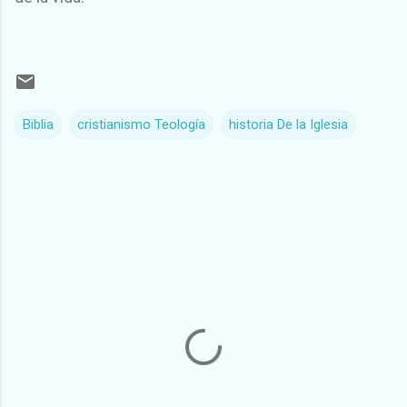
Biblia
cristianismo Teología
historia De la Iglesia
C
o
m
e
n
t
a
r
i
o