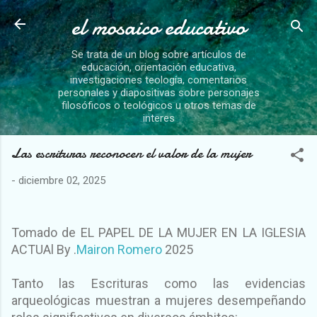
el mosaico educativo
Ir al contenido principal
Se trata de un blog sobre artículos de
educación, orientación educativa,
investigaciones teología, comentarios
personales y diapositivas sobre personajes
filosóficos o teológicos u otros temas de
interes
Las escrituras reconocen el valor de la mujer
-
diciembre 02, 2025
Tomado de EL PAPEL DE LA MUJER EN LA IGLESIA
ACTUAl By .
Mairon Romero
2025
Tanto las Escrituras como las evidencias
arqueológicas muestran a mujeres desempeñando