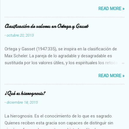
restaurarando todo el daño que hemos hecho a la tierra los
READ MORE »
seres humanos.
Clasificación de valores en Ortega y Gasset
-
octubre 20, 2013
Ortega y Gasset (1947:335), se inspira en la clasificación de
Max Scheler. La pareja de lo agradable y desagradable es
sustituida por los valores útiles, y los espirituales los retoca.
Su clasificación queda : 1 UTILES Capaz-Incapaz Caro-Barato
READ MORE »
Abundante-Escaso,etc 2 VITALES Sano-Enfermo Selecto-
Vulgar Enérgico-Inerte Fuerte-Débil,etc. 3 ESPIRITUALES a)
Intelectuales Conocimiento-Error Exacto-Aproximado
¿Qué es hierognosis?
Evidente-Probable,etc b) Morales Bueno-malo Bondadoso-
-
diciembre 18, 2015
malvado Justo-Injusto Escrupuloso-Relajado Leal-Desleal,etc.
d) Estéticos Bello-Feo Gracioso-Tosco Elegante-Inelegante
La hierognosis. Es el conocimiento de lo que es sagrado.
Armonioso-Inarmonioso 4 RELIGIOSOS Santo-Pr...
Quienes reciben esta gracia son capaces de distinguir sin