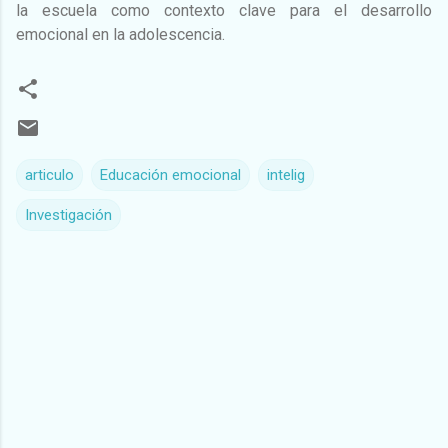
la escuela como contexto clave para el desarrollo
emocional en la adolescencia.
articulo
Educación emocional
intelig
Investigación
C
o
m
e
n
t
a