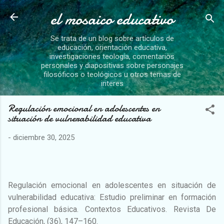
el mosaico educativo
Ir al contenido principal
Se trata de un blog sobre artículos de
educación, orientación educativa,
investigaciones teología, comentarios
personales y diapositivas sobre personajes
filosóficos o teológicos u otros temas de
interes
Regulación emocional en adolescentes en
situación de vulnerabilidad educativa
-
diciembre 30, 2025
Regulación emocional en adolescentes en situación de
vulnerabilidad educativa: Estudio preliminar en formación
profesional básica. Contextos Educativos. Revista De
Educación, (36), 147–160.