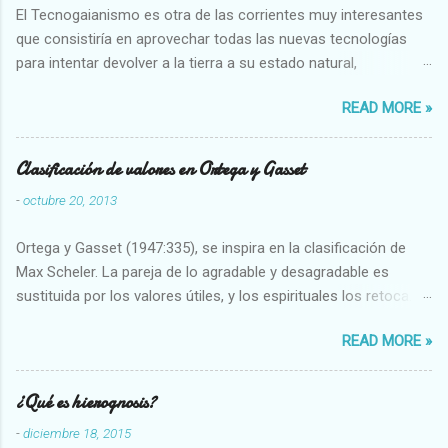
El Tecnogaianismo es otra de las corrientes muy interesantes
que consistiría en aprovechar todas las nuevas tecnologías
para intentar devolver a la tierra a su estado natural,
restaurarando todo el daño que hemos hecho a la tierra los
READ MORE »
seres humanos.
Clasificación de valores en Ortega y Gasset
-
octubre 20, 2013
Ortega y Gasset (1947:335), se inspira en la clasificación de
Max Scheler. La pareja de lo agradable y desagradable es
sustituida por los valores útiles, y los espirituales los retoca.
Su clasificación queda : 1 UTILES Capaz-Incapaz Caro-Barato
READ MORE »
Abundante-Escaso,etc 2 VITALES Sano-Enfermo Selecto-
Vulgar Enérgico-Inerte Fuerte-Débil,etc. 3 ESPIRITUALES a)
Intelectuales Conocimiento-Error Exacto-Aproximado
¿Qué es hierognosis?
Evidente-Probable,etc b) Morales Bueno-malo Bondadoso-
-
diciembre 18, 2015
malvado Justo-Injusto Escrupuloso-Relajado Leal-Desleal,etc.