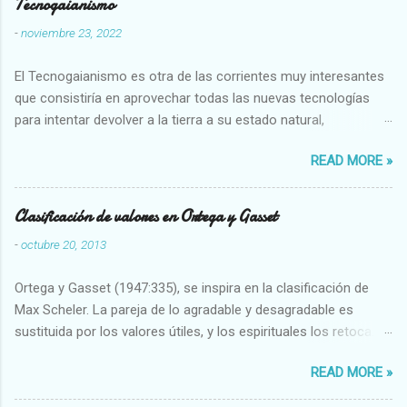
Tecnogaianismo
-
noviembre 23, 2022
El Tecnogaianismo es otra de las corrientes muy interesantes
que consistiría en aprovechar todas las nuevas tecnologías
para intentar devolver a la tierra a su estado natural,
restaurarando todo el daño que hemos hecho a la tierra los
READ MORE »
seres humanos.
Clasificación de valores en Ortega y Gasset
-
octubre 20, 2013
Ortega y Gasset (1947:335), se inspira en la clasificación de
Max Scheler. La pareja de lo agradable y desagradable es
sustituida por los valores útiles, y los espirituales los retoca.
Su clasificación queda : 1 UTILES Capaz-Incapaz Caro-Barato
READ MORE »
Abundante-Escaso,etc 2 VITALES Sano-Enfermo Selecto-
Vulgar Enérgico-Inerte Fuerte-Débil,etc. 3 ESPIRITUALES a)