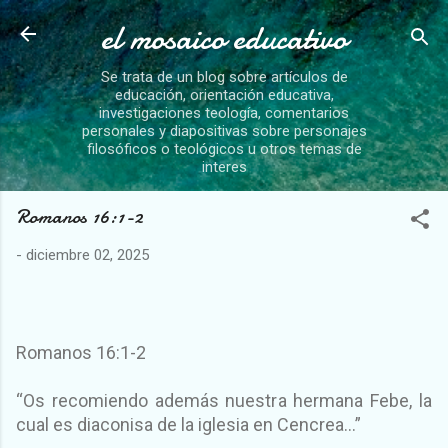
el mosaico educativo
Ir al contenido principal
Se trata de un blog sobre artículos de
educación, orientación educativa,
investigaciones teología, comentarios
personales y diapositivas sobre personajes
filosóficos o teológicos u otros temas de
interes
Romanos 16:1-2
-
diciembre 02, 2025
Romanos 16:1-2
“Os recomiendo además nuestra hermana Febe, la
cual es diaconisa de la iglesia en Cencrea...”