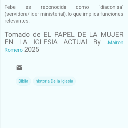
Febe es reconocida como “diaconisa”
(servidora/líder ministerial), lo que implica funciones
relevantes.
Tomado de EL PAPEL DE LA MUJER
EN LA IGLESIA ACTUAl By .
Mairon
2025
Romero
Biblia
historia De la Iglesia
C
o
m
e
n