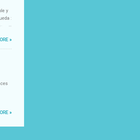
ble y
ueda :
o-
xacto-
ORE »
ante
aces
ORE »