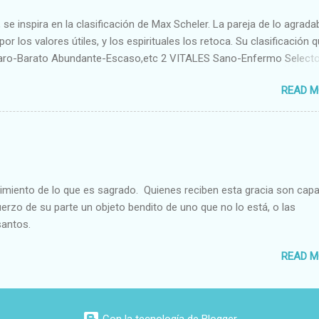
se inspira en la clasificación de Max Scheler. La pareja de lo agrada
or los valores útiles, y los espirituales los retoca. Su clasificación q
aro-Barato Abundante-Escaso,etc 2 VITALES Sano-Enfermo Select
rte-Débil,etc. 3 ESPIRITUALES a) Intelectuales Conocimiento-Error E
READ M
ble,etc b) Morales Bueno-malo Bondadoso-malvado Justo-Injusto
Desleal,etc. d) Estéticos Bello-Feo Gracioso-Tosco Elegante-Ineleg
ELIGIOSOS Santo-Pr...
cimiento de lo que es sagrado. Quienes reciben esta gracia son cap
fuerzo de su parte un objeto bendito de uno que no lo está, o las
santos.
READ M