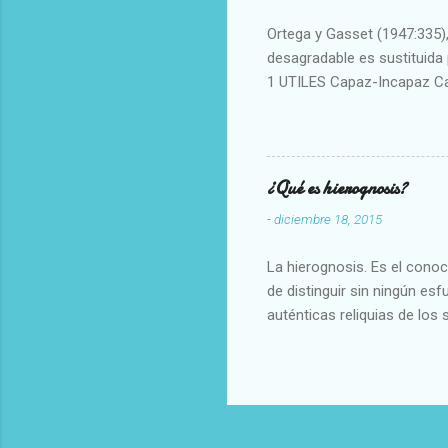
Ortega y Gasset (1947:335), 
desagradable es sustituida p
1 UTILES Capaz-Incapaz C
Vulgar Enérgico-Inerte Fue
Aproximado Evidente-Proba
Escrupuloso-Relajado Leal-
Armonioso-Inarmonioso 4 R
¿Qué es hierognosis?
-
diciembre 18, 2015
La hierognosis. Es el cono
de distinguir sin ningún es
auténticas reliquias de los 