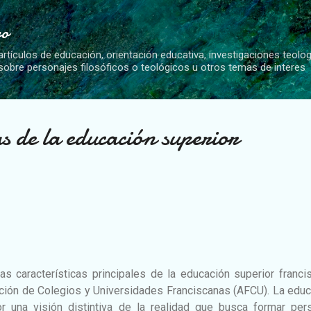
Ir al contenido principal
vo
artículos de educación, orientación educativa, investigaciones teolo
 sobre personajes filosóficos o teológicos u otros temas de interes
as de la educación superior
s características principales de la educación superior franci
ción de Colegios y Universidades Franciscanas (AFCU). La educ
or una visión distintiva de la realidad que busca formar per