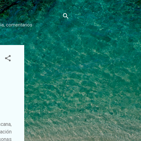
gía, comentarios
scana,
ación
sonas