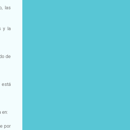
o, las
s y la
ido de
e está
 en:
de por