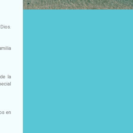
Dios.
milia
de la
ecial
ios en