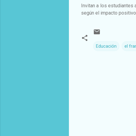
Invitan a los estudiantes
según el impacto positiv
Educación
el fr
C
o
m
e
n
t
a
r
i