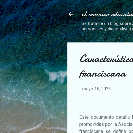
el mosaico educati
Se trata de un blog sobre 
personales y diapositivas
Característic
franciscana
-
mayo 15, 2026
Este documento detalla la
promovidas por la Asocia
franciscana se define p