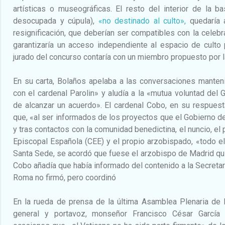
artísticas o museográficas. El resto del interior de la bas
desocupada y cúpula),
«no destinado al culto»,
quedaría a
resignificación, que deberían ser compatibles con la celebr
garantizaría un acceso independiente al espacio de culto p
jurado del concurso contaría con un miembro propuesto por la
En su carta, Bolaños apelaba a las conversaciones mante
con el cardenal Parolin» y aludía a la «mutua voluntad del G
de alcanzar un acuerdo». El cardenal Cobo, en su respuesta
que, «al ser informados de los proyectos que el Gobierno 
y tras contactos con la comunidad benedictina, el nuncio, el
Episcopal Española (CEE) y el propio arzobispado, «todo ell
Santa Sede, se acordó que fuese el arzobispo de Madrid quie
Cobo añadía que había informado del contenido a la Secretar
Roma no firmó, pero coordinó
En la rueda de prensa de la última Asamblea Plenaria de l
general y portavoz, monseñor Francisco César García