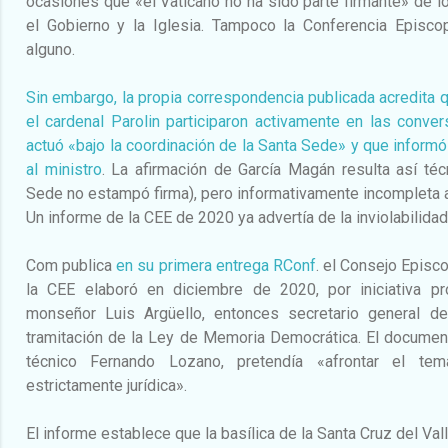
ocasiones que «el Vaticano no ha sido parte firmante» de l
el Gobierno y la Iglesia. Tampoco la Conferencia Episco
alguno.
Sin embargo, la propia correspondencia publicada acredita q
el cardenal Parolin participaron activamente en las conve
actuó «bajo la coordinación de la Santa Sede» y que infor
al ministro
. La afirmación de García Magán resulta así téc
Sede no estampó firma), pero informativamente incompleta a 
Un informe de la CEE de 2020 ya advertía de la inviolabilidad
Com publica
en su primera entrega RConf
. el Consejo Episc
la CEE elaboró en diciembre de 2020, por iniciativa pro
monseñor Luis Argüello, entonces secretario general de
tramitación de la Ley de Memoria Democrática. El document
técnico Fernando Lozano, pretendía «afrontar el te
estrictamente jurídica».
El informe establece que la basílica de la Santa Cruz del Val