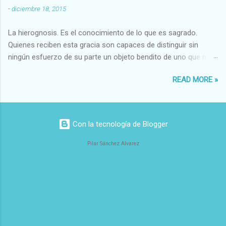
-
diciembre 18, 2015
malvado Justo-Injusto Escrupuloso-Relajado Leal-Desleal,etc.
d) Estéticos Bello-Feo Gracioso-Tosco Elegante-Inelegante
La hierognosis. Es el conocimiento de lo que es sagrado.
Armonioso-Inarmonioso 4 RELIGIOSOS Santo-Pr...
Quienes reciben esta gracia son capaces de distinguir sin
ningún esfuerzo de su parte un objeto bendito de uno que no
lo está, o las auténticas reliquias de los santos.
READ MORE »
Con la tecnología de Blogger
Pilar Sánchez Alvarez