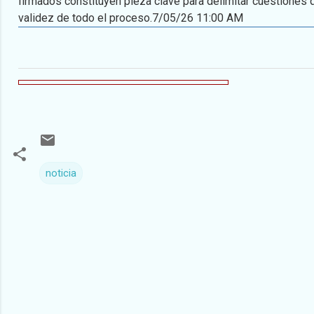
firmados constituyen pieza clave para delimitar cuestiones 
validez de todo el proceso.
7/05/26 11:00 AM
noticia
C
o
m
e
n
t