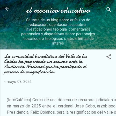
el mosaico educativo
Ir al contenido principal
Se trata de un blog sobre artículos de
educación, orientación educativa,
investigaciones teología, comentarios
personales y diapositivas sobre personajes
filosóficos o teológicos u otros temas de
interes
La comunidad benedictina del Valle de los
Caídos ha presentado un recurso ante la
Audiencia Nacional que ha paralizado el
proceso de resignificación.
-
mayo 08, 2026
(InfoCatólica) Cerca de una decena de recursos judiciales
en marzo de 2025 entre el cardenal José Cobo, arzobispo 
Presidencia, Félix Bolaños, para la resignificación del Valle