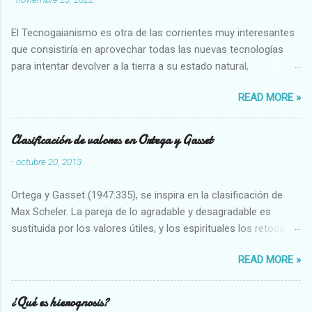
El Tecnogaianismo es otra de las corrientes muy interesantes
que consistiría en aprovechar todas las nuevas tecnologías
para intentar devolver a la tierra a su estado natural,
restaurarando todo el daño que hemos hecho a la tierra los
READ MORE »
seres humanos.
Clasificación de valores en Ortega y Gasset
-
octubre 20, 2013
Ortega y Gasset (1947:335), se inspira en la clasificación de
Max Scheler. La pareja de lo agradable y desagradable es
sustituida por los valores útiles, y los espirituales los retoca.
Su clasificación queda : 1 UTILES Capaz-Incapaz Caro-Barato
READ MORE »
Abundante-Escaso,etc 2 VITALES Sano-Enfermo Selecto-
Vulgar Enérgico-Inerte Fuerte-Débil,etc. 3 ESPIRITUALES a)
Intelectuales Conocimiento-Error Exacto-Aproximado
¿Qué es hierognosis?
Evidente-Probable,etc b) Morales Bueno-malo Bondadoso-