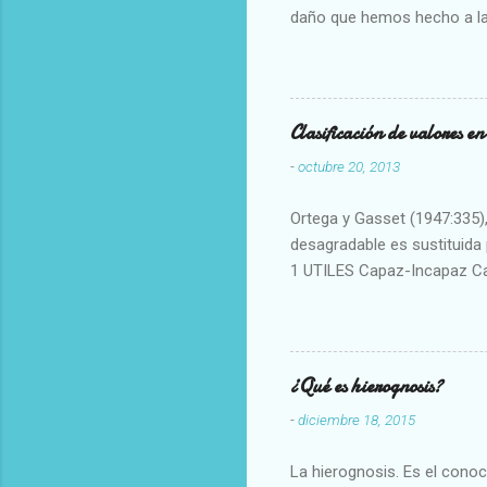
daño que hemos hecho a la
Clasificación de valores e
-
octubre 20, 2013
Ortega y Gasset (1947:335), 
desagradable es sustituida p
1 UTILES Capaz-Incapaz C
Vulgar Enérgico-Inerte Fue
Aproximado Evidente-Proba
Escrupuloso-Relajado Leal-
Armonioso-Inarmonioso 4 R
¿Qué es hierognosis?
-
diciembre 18, 2015
La hierognosis. Es el cono