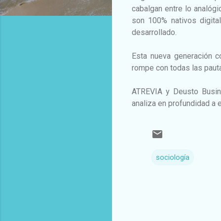
cabalgan entre lo analógi
son 100% nativos digita
desarrollado.
Esta nueva generación c
rompe con todas las pauta
ATREVIA y Deusto Busines
analiza en profundidad a 
sociología
C
o
m