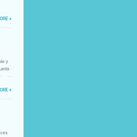
ORE »
ble y
ueda :
o-
xacto-
ORE »
ante
aces