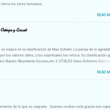
 tierra los seres humanos.
READ M
n Ortega y Gasset
se inspira en la clasificación de Max Scheler. La pareja de lo agrada
or los valores útiles, y los espirituales los retoca. Su clasificación q
aro-Barato Abundante-Escaso,etc 2 VITALES Sano-Enfermo Select
rte-Débil,etc. 3 ESPIRITUALES a) Intelectuales Conocimiento-Error E
READ M
ble,etc b) Morales Bueno-malo Bondadoso-malvado Justo-Injusto
Desleal,etc. d) Estéticos Bello-Feo Gracioso-Tosco Elegante-Ineleg
ELIGIOSOS Santo-Pr...
cimiento de lo que es sagrado. Quienes reciben esta gracia son cap