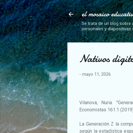
el mosaico educati
Se trata de un blog sobre 
personales y diapositivas
Nativos digit
-
mayo 11, 2026
Vilanova, Nuria. "Gener
Economistas 161.1 (2019)
La Generación Z la compo
según la estadística esp