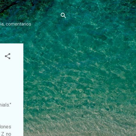
gía, comentarios
als."
lones
 Z no