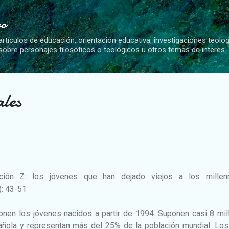
Ir al contenido principal
vo
artículos de educación, orientación educativa, investigaciones teolo
 sobre personajes filosóficos o teológicos u otros temas de interes
ales
ación Z: los jóvenes que han dejado viejos a los millenni
: 43-51
nen los jóvenes nacidos a partir de 1994. Suponen casi 8 mil
añola y representan más del 25% de la población mundial. Los