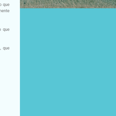
no que
mente
o que
, que