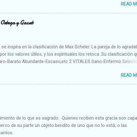
READ M
n Ortega y Gasset
se inspira en la clasificación de Max Scheler. La pareja de lo agrada
or los valores útiles, y los espirituales los retoca. Su clasificación q
aro-Barato Abundante-Escaso,etc 2 VITALES Sano-Enfermo Select
rte-Débil,etc. 3 ESPIRITUALES a) Intelectuales Conocimiento-Error E
READ M
ble,etc b) Morales Bueno-malo Bondadoso-malvado Justo-Injusto
Desleal,etc. d) Estéticos Bello-Feo Gracioso-Tosco Elegante-Ineleg
ELIGIOSOS Santo-Pr...
cimiento de lo que es sagrado. Quienes reciben esta gracia son cap
fuerzo de su parte un objeto bendito de uno que no lo está, o las
santos.