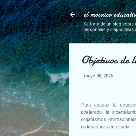
el mosaico educati
Se trata de un blog sobre 
personales y diapositivas
Objetivos de 
-
mayo 08, 2026
Para adaptar la educac
acelerada, la incertid
organismos internacionale
ordenadores en el aula.