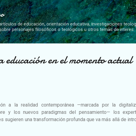
Ir al contenido principal
vo
artículos de educación, orientación educativa, investigaciones teolo
 sobre personajes filosóficos o teológicos u otros temas de interes
la educación en el momento actual
ión a la realidad contemporánea —marcada por la digitaliz
umbre y los nuevos paradigmas del pensamiento— los exper
s sugieren una transformación profunda que va más allá de intr