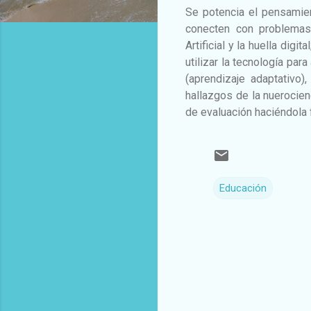
Se potencia el pensamien
conecten con problemas 
Artificial y la huella digi
utilizar la tecnología pa
(aprendizaje adaptativo),
hallazgos de la nuerocien
de evaluación haciéndola f
Educación
C
o
m
e
n