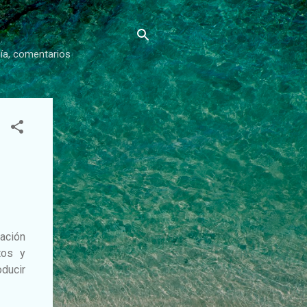
gía, comentarios
ación
tos y
oducir