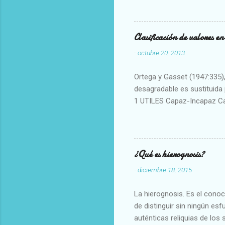
Clasificación de valores e
-
octubre 20, 2013
Ortega y Gasset (1947:335), 
desagradable es sustituida p
1 UTILES Capaz-Incapaz C
Vulgar Enérgico-Inerte Fue
Aproximado Evidente-Proba
Escrupuloso-Relajado Leal-
Armonioso-Inarmonioso 4 R
¿Qué es hierognosis?
-
diciembre 18, 2015
La hierognosis. Es el cono
de distinguir sin ningún es
auténticas reliquias de los 