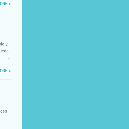
ORE »
ble y
ueda :
o-
xacto-
ORE »
ante
aces