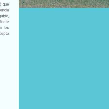
) que
encia
quipo,
diante
 a los
ncepto