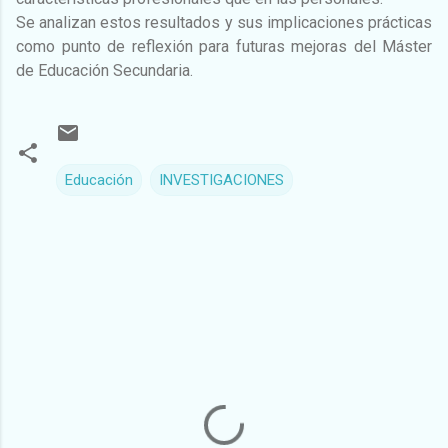
Se analizan estos resultados y sus implicaciones prácticas
como punto de reflexión para futuras mejoras del Máster
de Educación Secundaria.
Educación
INVESTIGACIONES
C
o
m
e
n
t
a
r