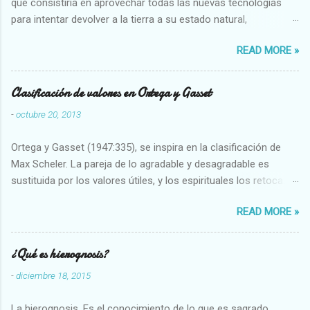
que consistiría en aprovechar todas las nuevas tecnologías
para intentar devolver a la tierra a su estado natural,
restaurarando todo el daño que hemos hecho a la tierra los
READ MORE »
seres humanos.
Clasificación de valores en Ortega y Gasset
-
octubre 20, 2013
Ortega y Gasset (1947:335), se inspira en la clasificación de
Max Scheler. La pareja de lo agradable y desagradable es
sustituida por los valores útiles, y los espirituales los retoca.
Su clasificación queda : 1 UTILES Capaz-Incapaz Caro-Barato
READ MORE »
Abundante-Escaso,etc 2 VITALES Sano-Enfermo Selecto-
Vulgar Enérgico-Inerte Fuerte-Débil,etc. 3 ESPIRITUALES a)
Intelectuales Conocimiento-Error Exacto-Aproximado
¿Qué es hierognosis?
Evidente-Probable,etc b) Morales Bueno-malo Bondadoso-
-
diciembre 18, 2015
malvado Justo-Injusto Escrupuloso-Relajado Leal-Desleal,etc.
d) Estéticos Bello-Feo Gracioso-Tosco Elegante-Inelegante
La hierognosis. Es el conocimiento de lo que es sagrado.