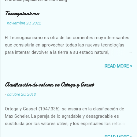
Tecnogaianismo
-
noviembre 23, 2022
El Tecnogaianismo es otra de las corrientes muy interesantes
que consistiría en aprovechar todas las nuevas tecnologías
para intentar devolver a la tierra a su estado natural,
restaurarando todo el daño que hemos hecho a la tierra los
READ MORE »
seres humanos.
Clasificación de valores en Ortega y Gasset
-
octubre 20, 2013
Ortega y Gasset (1947:335), se inspira en la clasificación de
Max Scheler. La pareja de lo agradable y desagradable es
sustituida por los valores útiles, y los espirituales los retoca.
Su clasificación queda : 1 UTILES Capaz-Incapaz Caro-Barato