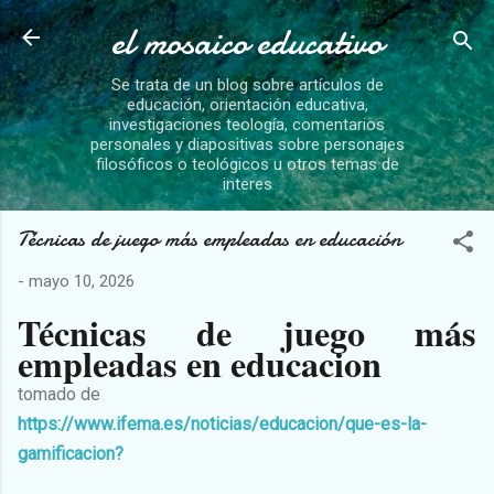
el mosaico educativo
Ir al contenido principal
Se trata de un blog sobre artículos de
educación, orientación educativa,
investigaciones teología, comentarios
personales y diapositivas sobre personajes
filosóficos o teológicos u otros temas de
interes
Técnicas de juego más empleadas en educación
-
mayo 10, 2026
Técnicas de juego más
empleadas en educacion
tomado de
https://www.ifema.es/noticias/educacion/que-es-la-
gamificacion?