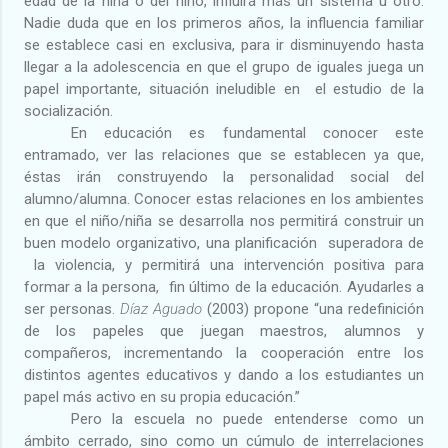
edad de la niña o del niño, influirá más un sistema u otro.
Nadie duda que en los primeros años, la influencia familiar
se establece casi en exclusiva, para ir disminuyendo hasta
llegar a la adolescencia en que el grupo de iguales juega un
papel importante, situación ineludible en
el estudio de la
socialización.
En educación es fundamental conocer este
entramado, ver las relaciones que se establecen ya que,
éstas irán construyendo la personalidad social del
alumno/alumna. Conocer estas relaciones en los ambientes
en que el niño/niña se desarrolla nos permitirá construir un
buen modelo organizativo, una planificación
superadora de
la violencia, y permitirá una intervención positiva para
formar a la persona,
fin último de la educación. Ayudarles a
ser personas.
Díaz Aguado
(2003) propone “una redefinición
de los papeles que juegan maestros, alumnos y
compañeros, incrementando la cooperación entre los
distintos agentes educativos y dando a los estudiantes un
papel más activo en su propia educación.”
Pero la escuela no puede entenderse como un
ámbito cerrado, sino como un cúmulo de interrelaciones