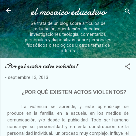
el mosaico educativo
Ir al contenido principal
Se trata de un blog sobre artículos de
educación, orientación educativa,
investigaciones teología, comentarios
personales y diapositivas sobre personajes
filosóficos o teológicos u otros temas de
interes
¿Por qué existen actos violentos?
-
septiembre 13, 2013
¿POR QUÉ EXISTEN ACTOS VIOLENTOS?
La violencia se aprende, y este aprendizaje se
produce en la familia, en la escuela, en los medios de
comunicación, y/o desde la publicidad. Todo ser humano
construye su personalidad y en esta construcción de la
personalidad individual,
un proceso muy complejo, influye
el