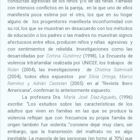
conductas agresivas de los niños y/o de las niñas. Familias
con intensos conflictos en la pareja,
en la que uno de ellos
manifiesta poca estima por el otro, los que en su hogar
alguno de
los progenitores manifiesta inconformidad con
su rol, los que se muestran en desacuerdo con los métodos
de educación o los padres o las madres no muestran signos
afectuosos entre ellos, producen niños y niñas
agresivas
y
con sentimientos de rebeldía.
Investigaciones como las
desarrolladas por
Cortina
Gutiérrez
(1998),
La Encuesta
de
violencia Intrafamiliar realizada por UNICEF, los trabajos
de
Rolan
(2004), las investigaciones
de
Chistina Salmivalli
(2004), todos ellos expuestos
por
Silvia
Ortega, Marco
Ramírez y Adrián Castelan
(2005) en al “Revista Ibero
Americana”, confirman lo anteriormente expuesto.
La profesora Dra.
María José Díaz-Aguado
, (1996)
escribe: “Los estudios sobre las características de los
adultos que viven en familias en las que se produce la
violencia reflejan que con frecuencia su propia familia de
origen también fue violenta...”conviene dejar muy claro, sin
embargo, que la transmisión del maltrato no es algo
inevitable. La mayoría de las personas (en torno al 70%) que