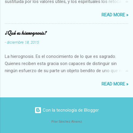
sustituida por los valores útiles, y los espirituales los retoca.
Su clasificación queda : 1 UTILES Capaz-Incapaz Caro-Barato
READ MORE »
Abundante-Escaso,etc 2 VITALES Sano-Enfermo Selecto-
Vulgar Enérgico-Inerte Fuerte-Débil,etc. 3 ESPIRITUALES a)
Intelectuales Conocimiento-Error Exacto-Aproximado
¿Qué es hierognosis?
Evidente-Probable,etc b) Morales Bueno-malo Bondadoso-
-
diciembre 18, 2015
malvado Justo-Injusto Escrupuloso-Relajado Leal-Desleal,etc.
d) Estéticos Bello-Feo Gracioso-Tosco Elegante-Inelegante
La hierognosis. Es el conocimiento de lo que es sagrado.
Armonioso-Inarmonioso 4 RELIGIOSOS Santo-Pr...
Quienes reciben esta gracia son capaces de distinguir sin
ningún esfuerzo de su parte un objeto bendito de uno que no
lo está, o las auténticas reliquias de los santos.
READ MORE »
Con la tecnología de Blogger
Pilar Sánchez Alvarez