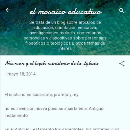
el mosaico educativo
Ir al contenido principal
Se trata de un blog sobre artículos de
educación, orientación educativa,
investigaciones teología, comentarios
personales y diapositivas sobre personajes
filosóficos o teológicos u otros temas de
interes
Newman y el triple ministerio de la Iglesia
-
mayo 18, 2014
El cristiano es sacerdote, profeta y rey.
no es invención nueva pues se inserta en el Antiguo
Testamento
En el Antiguo Testamento los sacerdotes, los profetas y los