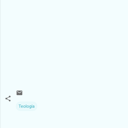
Teología
C