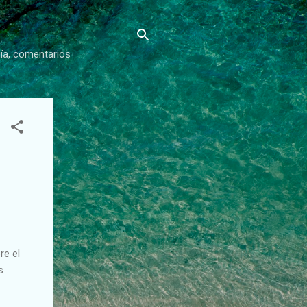
gía, comentarios
re el
s