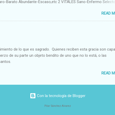
aro-Barato Abundante-Escaso,etc 2 VITALES Sano-Enfermo Select
rte-Débil,etc. 3 ESPIRITUALES a) Intelectuales Conocimiento-Error E
READ M
ble,etc b) Morales Bueno-malo Bondadoso-malvado Justo-Injusto
Desleal,etc. d) Estéticos Bello-Feo Gracioso-Tosco Elegante-Ineleg
ELIGIOSOS Santo-Pr...
cimiento de lo que es sagrado. Quienes reciben esta gracia son cap
fuerzo de su parte un objeto bendito de uno que no lo está, o las
santos.
READ M
Con la tecnología de Blogger
Pilar Sánchez Alvarez