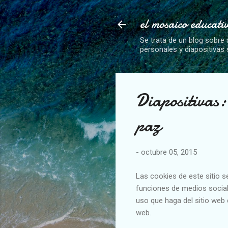
el mosaico educati
Se trata de un blog sobre 
personales y diapositivas
Diapositivas:
paz
-
octubre 05, 2015
Las cookies de este sitio s
funciones de medios social
uso que haga del sitio web 
web.