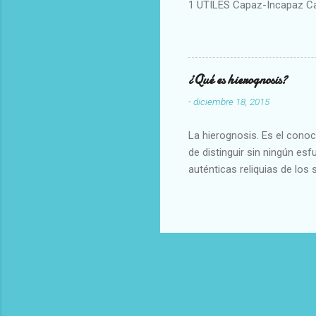
1 UTILES Capaz-Incapaz C
Vulgar Enérgico-Inerte Fue
Aproximado Evidente-Proba
Escrupuloso-Relajado Leal-
Armonioso-Inarmonioso 4 R
¿Qué es hierognosis?
-
diciembre 18, 2015
La hierognosis. Es el cono
de distinguir sin ningún es
auténticas reliquias de los 