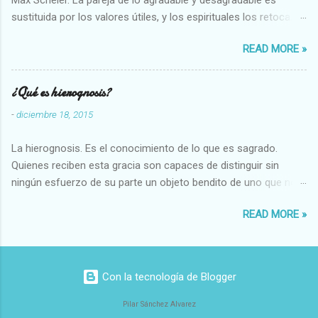
sustituida por los valores útiles, y los espirituales los retoca.
Su clasificación queda : 1 UTILES Capaz-Incapaz Caro-Barato
READ MORE »
Abundante-Escaso,etc 2 VITALES Sano-Enfermo Selecto-
Vulgar Enérgico-Inerte Fuerte-Débil,etc. 3 ESPIRITUALES a)
Intelectuales Conocimiento-Error Exacto-Aproximado
¿Qué es hierognosis?
Evidente-Probable,etc b) Morales Bueno-malo Bondadoso-
-
diciembre 18, 2015
malvado Justo-Injusto Escrupuloso-Relajado Leal-Desleal,etc.
d) Estéticos Bello-Feo Gracioso-Tosco Elegante-Inelegante
La hierognosis. Es el conocimiento de lo que es sagrado.
Armonioso-Inarmonioso 4 RELIGIOSOS Santo-Pr...
Quienes reciben esta gracia son capaces de distinguir sin
ningún esfuerzo de su parte un objeto bendito de uno que no
lo está, o las auténticas reliquias de los santos.
READ MORE »
Con la tecnología de Blogger
Pilar Sánchez Alvarez