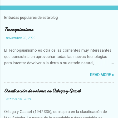
Entradas populares de este blog
Tecnogaianismo
-
noviembre 23, 2022
El Tecnogaianismo es otra de las corrientes muy interesantes
que consistiría en aprovechar todas las nuevas tecnologías
para intentar devolver a la tierra a su estado natural,
restaurarando todo el daño que hemos hecho a la tierra los
READ MORE »
seres humanos.
Clasificación de valores en Ortega y Gasset
-
octubre 20, 2013
Ortega y Gasset (1947:335), se inspira en la clasificación de
Max Scheler. La pareja de lo agradable y desagradable es