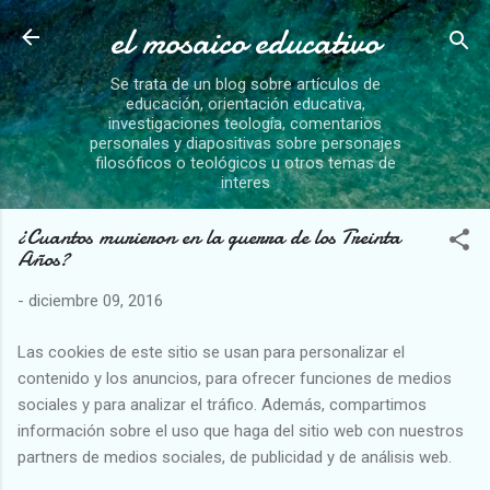
el mosaico educativo
Ir al contenido principal
Se trata de un blog sobre artículos de
educación, orientación educativa,
investigaciones teología, comentarios
personales y diapositivas sobre personajes
filosóficos o teológicos u otros temas de
interes
¿Cuantos murieron en la guerra de los Treinta
Años?
-
diciembre 09, 2016
Las cookies de este sitio se usan para personalizar el
contenido y los anuncios, para ofrecer funciones de medios
sociales y para analizar el tráfico. Además, compartimos
información sobre el uso que haga del sitio web con nuestros
partners de medios sociales, de publicidad y de análisis web.