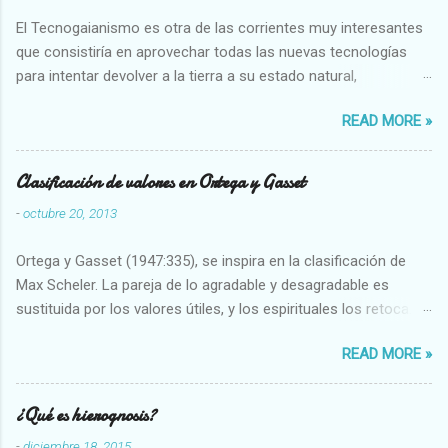
El Tecnogaianismo es otra de las corrientes muy interesantes
que consistiría en aprovechar todas las nuevas tecnologías
para intentar devolver a la tierra a su estado natural,
restaurarando todo el daño que hemos hecho a la tierra los
READ MORE »
seres humanos.
Clasificación de valores en Ortega y Gasset
-
octubre 20, 2013
Ortega y Gasset (1947:335), se inspira en la clasificación de
Max Scheler. La pareja de lo agradable y desagradable es
sustituida por los valores útiles, y los espirituales los retoca.
Su clasificación queda : 1 UTILES Capaz-Incapaz Caro-Barato
READ MORE »
Abundante-Escaso,etc 2 VITALES Sano-Enfermo Selecto-
Vulgar Enérgico-Inerte Fuerte-Débil,etc. 3 ESPIRITUALES a)
Intelectuales Conocimiento-Error Exacto-Aproximado
¿Qué es hierognosis?
Evidente-Probable,etc b) Morales Bueno-malo Bondadoso-
-
diciembre 18, 2015