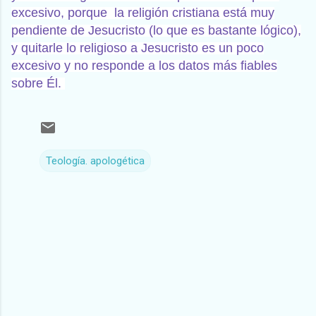
excesivo, porque la religión cristiana está muy
pendiente de Jesucristo (lo que es bastante lógico),
y quitarle lo religioso a Jesucristo es un poco
excesivo y no responde a los datos más fiables
sobre Él.
Teología. apologética
C
o
m
e
n
t
a