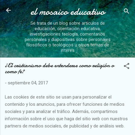
el mosaico educativo
Ir al contenido principal
Se trata de un blog sobre artículos de
educación, orientación educativa,
investigaciones teología, comentarios
personales y diapositivas sobre personajes
filosóficos o teológicos u otros temas de
interes
¿El cristianismo debe entenderse como religión o
como fe?
-
septiembre 04, 2017
Las cookies de este sitio se usan para personalizar el
contenido y los anuncios, para ofrecer funciones de medios
sociales y para analizar el tráfico. Además, compartimos
información sobre el uso que haga del sitio web con nuestros
partners de medios sociales, de publicidad y de análisis web.