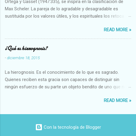
Ortega y Gasset (1947:335), se inspira en la clasificación de
Max Scheler. La pareja de lo agradable y desagradable es
sustituida por los valores útiles, y los espirituales los retoca.
Su clasificación queda : 1 UTILES Capaz-Incapaz Caro-Barato
READ MORE »
Abundante-Escaso,etc 2 VITALES Sano-Enfermo Selecto-
Vulgar Enérgico-Inerte Fuerte-Débil,etc. 3 ESPIRITUALES a)
Intelectuales Conocimiento-Error Exacto-Aproximado
¿Qué es hierognosis?
Evidente-Probable,etc b) Morales Bueno-malo Bondadoso-
-
diciembre 18, 2015
malvado Justo-Injusto Escrupuloso-Relajado Leal-Desleal,etc.
d) Estéticos Bello-Feo Gracioso-Tosco Elegante-Inelegante
La hierognosis. Es el conocimiento de lo que es sagrado.
Armonioso-Inarmonioso 4 RELIGIOSOS Santo-Pr...
Quienes reciben esta gracia son capaces de distinguir sin
ningún esfuerzo de su parte un objeto bendito de uno que no
lo está, o las auténticas reliquias de los santos.
READ MORE »
Con la tecnología de Blogger