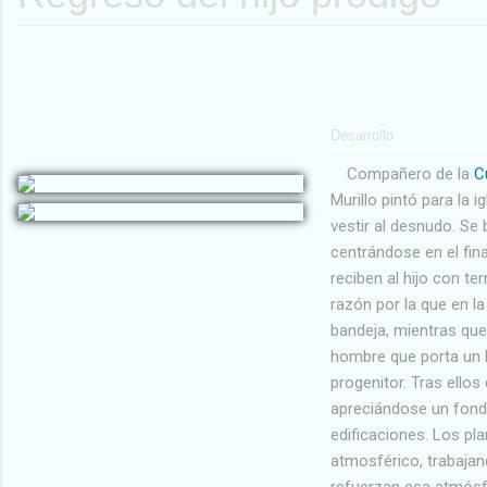
i
a
n
r
c
i
i
p
o
a
Desarrollo
d
l
Compañero de la
C
e
Murillo pintó para la 
vestir al desnudo. Se 
b
centrándose en el fina
ú
reciben al hijo con te
razón por la que en l
s
bandeja, mientras que
q
hombre que porta un h
u
progenitor. Tras ellos
apreciándose un fond
e
edificaciones. Los p
d
atmosférico, trabajan
refuerzan esa atmósfe