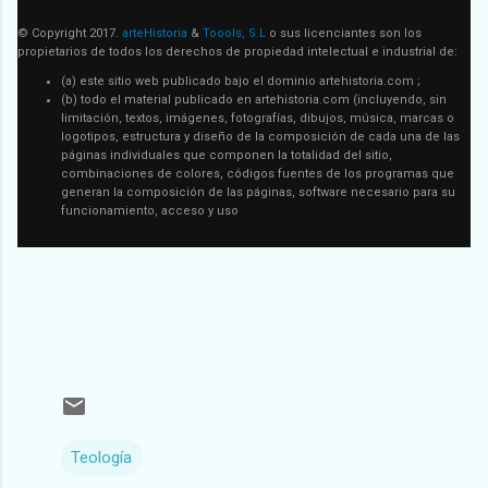
© Copyright 2017.
arteHistoria
&
Toools, S.L
o sus licenciantes son los
propietarios de todos los derechos de propiedad intelectual e industrial de:
(a) este sitio web publicado bajo el dominio artehistoria.com ;
(b) todo el material publicado en artehistoria.com (incluyendo, sin
limitación, textos, imágenes, fotografías, dibujos, música, marcas o
logotipos, estructura y diseño de la composición de cada una de las
páginas individuales que componen la totalidad del sitio,
combinaciones de colores, códigos fuentes de los programas que
generan la composición de las páginas, software necesario para su
funcionamiento, acceso y uso
Teología