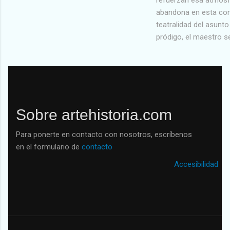
a
abandona en esta com
teatralidad del asunto
pródigo, el maestro s
Sobre artehistoria.com
Para ponerte en contacto con nosotros, escríbenos
en el formulario de
contacto
Accesibilidad