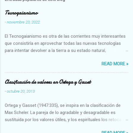
Tecnogaianismo
-
noviembre 23, 2022
El Tecnogaianismo es otra de las corrientes muy interesantes
que consistiría en aprovechar todas las nuevas tecnologías
para intentar devolver a la tierra a su estado natural,
restaurarando todo el daño que hemos hecho a la tierra los
READ MORE »
seres humanos.
Clasificación de valores en Ortega y Gasset
-
octubre 20, 2013
Ortega y Gasset (1947:335), se inspira en la clasificación de
Max Scheler. La pareja de lo agradable y desagradable es
sustituida por los valores útiles, y los espirituales los retoca.
Su clasificación queda : 1 UTILES Capaz-Incapaz Caro-Barato
READ MORE »