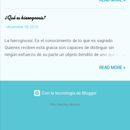
Abundante-Escaso,etc 2 VITALES Sano-Enfermo Selecto-
Vulgar Enérgico-Inerte Fuerte-Débil,etc. 3 ESPIRITUALES a)
Intelectuales Conocimiento-Error Exacto-Aproximado
¿Qué es hierognosis?
Evidente-Probable,etc b) Morales Bueno-malo Bondadoso-
-
diciembre 18, 2015
malvado Justo-Injusto Escrupuloso-Relajado Leal-Desleal,etc.
d) Estéticos Bello-Feo Gracioso-Tosco Elegante-Inelegante
La hierognosis. Es el conocimiento de lo que es sagrado.
Armonioso-Inarmonioso 4 RELIGIOSOS Santo-Pr...
Quienes reciben esta gracia son capaces de distinguir sin
ningún esfuerzo de su parte un objeto bendito de uno que no
lo está, o las auténticas reliquias de los santos.
READ MORE »
Con la tecnología de Blogger
Pilar Sánchez Alvarez