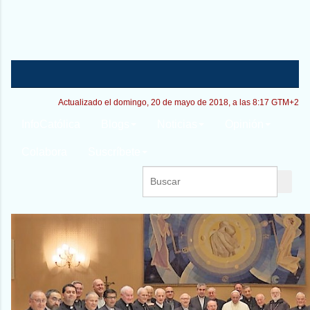
Actualizado el domingo, 20 de mayo de 2018, a las 8:17 GTM+2
InfoCatólica
Blogs
Noticias
Opinión
Colabora
Suscríbete