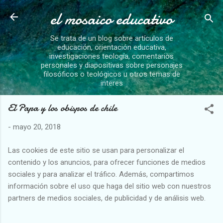
el mosaico educativo
Ir al contenido principal
Se trata de un blog sobre artículos de
educación, orientación educativa,
investigaciones teología, comentarios
personales y diapositivas sobre personajes
filosóficos o teológicos u otros temas de
interes
El Papa y los obispos de chile
-
mayo 20, 2018
Las cookies de este sitio se usan para personalizar el
contenido y los anuncios, para ofrecer funciones de medios
sociales y para analizar el tráfico. Además, compartimos
información sobre el uso que haga del sitio web con nuestros
partners de medios sociales, de publicidad y de análisis web.