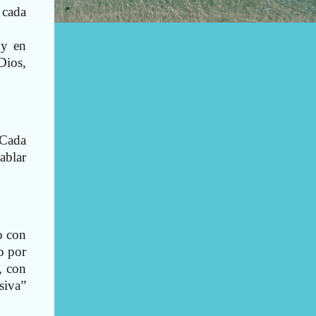
 cada
 y en
 Dios,
 Cada
ablar
ro con
o por
, con
siva”