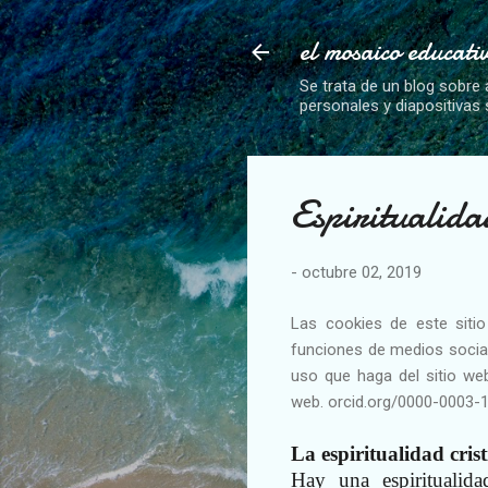
el mosaico educati
Se trata de un blog sobre 
personales y diapositivas
Espiritualida
-
octubre 02, 2019
Las cookies de este sitio
funciones de medios social
uso que haga del sitio web
web. orcid.org/0000-0003-
La espiritualidad cris
Hay una espiritualida