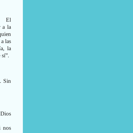
. El
 a la
uien
a las
a, la
 sí”.
. Sin
 Dios
i nos