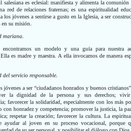
il salesiana es eclesial: manifiesta y alimenta la comunión 
a red de relaciones fraternas; es una espiritualidad educ
los jóvenes a sentirse a gusto en la Iglesia, a ser construc
s en su misión.
d mariana.
a encontramos un modelo y una guía para nuestra a
. Ella es madre y maestra. A ella invocamos de manera esp
 del servicio responsable.
s jóvenes a ser “ciudadanos honrados y buenos cristianos”
er la dignidad de la persona y sus derechos; vivi
ia; favorecer la solidaridad, especialmente con los más po
ajo con honradez y competencia; promover la justicia, la paz
ca; respetar la creación; favorecer la cultura. La espiritua
ere ayudar al joven en su proceso vocacional, porque q
verdad de su ser personal, y posibilitar el diálogo con Dios.