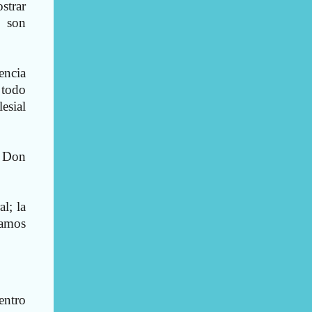
strar
… son
encia
 todo
esial
ó Don
l; la
camos
entro