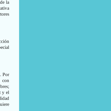
de la
ativa
tores
cción
ecial
. Por
r con
bres;
 y el
lidad
uiere