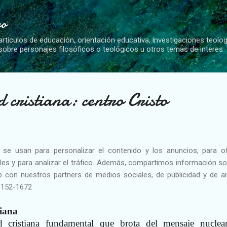
Ir al contenido principal
vo
artículos de educación, orientación educativa, investigaciones teolo
 sobre personajes filosóficos o teológicos u otros temas de interes
d cristiana: centro Cristo
 se usan para personalizar el contenido y los anuncios, para o
es y para analizar el tráfico. Además, compartimos información so
 con nuestros partners de medios sociales, de publicidad y de an
1152-1672
tiana
d cristiana fundamental que brota del mensaje nuclea