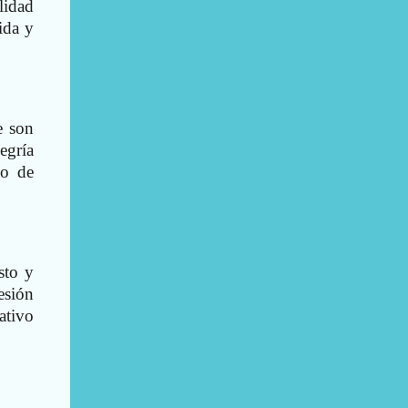
lidad
ida y
e son
egría
no de
sto y
esión
ativo