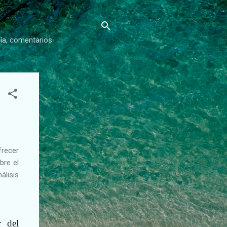
gía, comentarios
frecer
bre el
álisis
r del