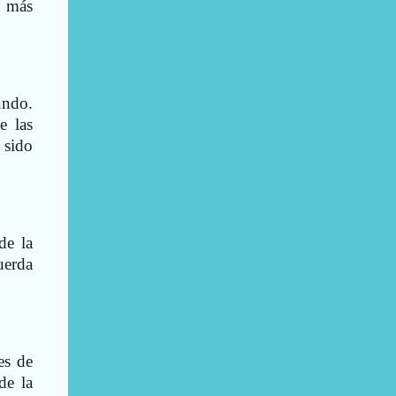
e más
undo.
e las
 sido
de la
uerda
es de
de la