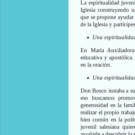
La espiritualidad juven
Iglesia construyendo un
que se propone ayudar a 
de la Iglesia y partícipe
Una espiritualida
En María Auxiliador
educativa y apostólica
en la oración.
Una espiritualidad
Don Bosco instaba a su
eso buscamos promov
generosidad en la famil
realizar el propio trab
bien común en la políti
juvenil salesiana qui
ayudarle a descubrir la 