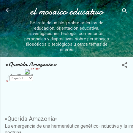
el mosaico educativo
Ir al contenido principa
Se trata de un blog sobre artículos de
educación, orientación educativa,
investigaciones teología, comentarios
personales y diapositivas sobre personajes
filosóficos o teológicos u otros temas de
interes
«Querida Amazonia»
-
julio 09, 2020
s
«Querida Amazonia»
La emergencia de una hermenéutica genético-inductiva y la inc
doctrina