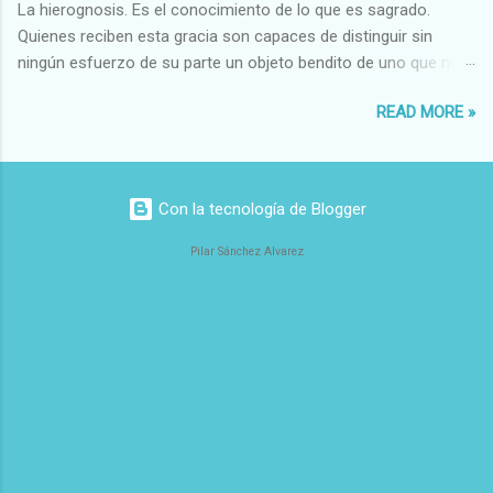
La hierognosis. Es el conocimiento de lo que es sagrado.
Armonioso-Inarmonioso 4 RELIGIOSOS Santo-Pr...
Quienes reciben esta gracia son capaces de distinguir sin
ningún esfuerzo de su parte un objeto bendito de uno que no
lo está, o las auténticas reliquias de los santos.
READ MORE »
Con la tecnología de Blogger
Pilar Sánchez Alvarez