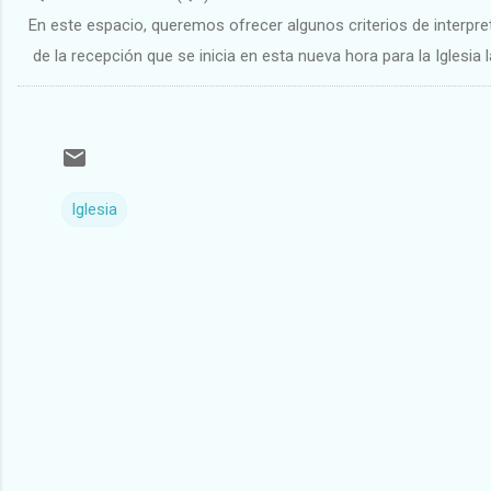
En este espacio, queremos ofrecer algunos criterios de interpre
de la recepción que se inicia en esta nueva hora para la Iglesia 
Iglesia
C
o
m
e
n
t
a
r