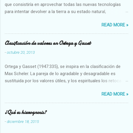
que consistiría en aprovechar todas las nuevas tecnologías
para intentar devolver a la tierra a su estado natural,
restaurarando todo el daño que hemos hecho a la tierra los
READ MORE »
seres humanos.
Clasificación de valores en Ortega y Gasset
-
octubre 20, 2013
Ortega y Gasset (1947:335), se inspira en la clasificación de
Max Scheler. La pareja de lo agradable y desagradable es
sustituida por los valores útiles, y los espirituales los retoca.
Su clasificación queda : 1 UTILES Capaz-Incapaz Caro-Barato
READ MORE »
Abundante-Escaso,etc 2 VITALES Sano-Enfermo Selecto-
Vulgar Enérgico-Inerte Fuerte-Débil,etc. 3 ESPIRITUALES a)
Intelectuales Conocimiento-Error Exacto-Aproximado
¿Qué es hierognosis?
Evidente-Probable,etc b) Morales Bueno-malo Bondadoso-
-
diciembre 18, 2015
malvado Justo-Injusto Escrupuloso-Relajado Leal-Desleal,etc.
d) Estéticos Bello-Feo Gracioso-Tosco Elegante-Inelegante