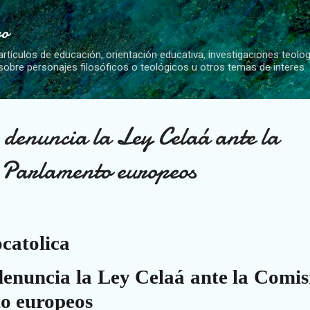
Ir al contenido principal
vo
artículos de educación, orientación educativa, investigaciones teolo
 sobre personajes filosóficos o teológicos u otros temas de interes
denuncia la Ley Celaá ante la
l Parlamento europeos
ocatolica
denuncia la Ley Celaá ante la Comis
to europeos