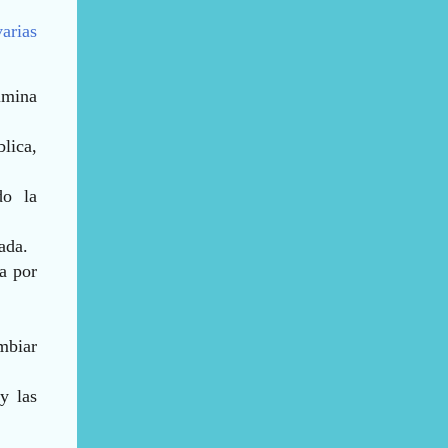
varias
limina
lica,
do la
ada.
sa por
mbiar
y las