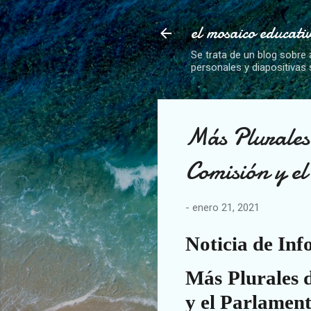
el mosaico educati
Se trata de un blog sobre 
personales y diapositivas
Más Plurales 
Comisión y e
-
enero 21, 2021
Noticia de Inf
Más Plurales 
y el Parlamen