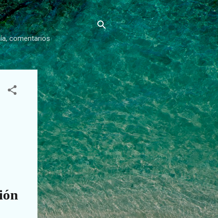
gía, comentarios
ión