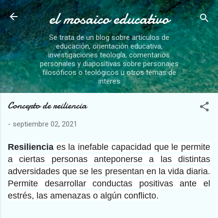
el mosaico educativo
Ir al contenido principal
Se trata de un blog sobre artículos de
educación, orientación educativa,
investigaciones teología, comentarios
personales y diapositivas sobre personajes
filosóficos o teológicos u otros temas de
interes
Concepto de reiliencia
-
septiembre 02, 2021
Resiliencia
es la inefable capacidad que le permite
a ciertas personas anteponerse a las distintas
adversidades que se les presentan en la vida diaria.
Permite desarrollar conductas positivas ante el
estrés, las amenazas o algún conflicto.