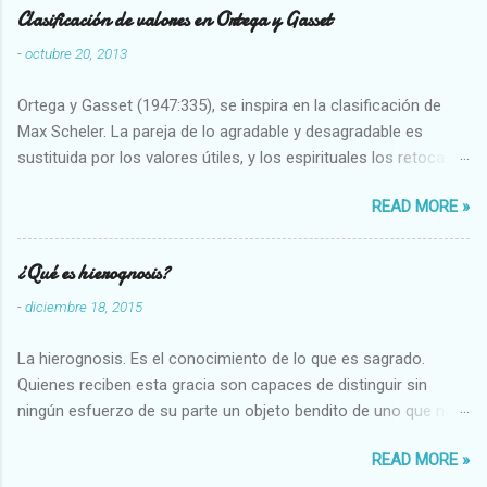
Clasificación de valores en Ortega y Gasset
-
octubre 20, 2013
Ortega y Gasset (1947:335), se inspira en la clasificación de
Max Scheler. La pareja de lo agradable y desagradable es
sustituida por los valores útiles, y los espirituales los retoca.
Su clasificación queda : 1 UTILES Capaz-Incapaz Caro-Barato
READ MORE »
Abundante-Escaso,etc 2 VITALES Sano-Enfermo Selecto-
Vulgar Enérgico-Inerte Fuerte-Débil,etc. 3 ESPIRITUALES a)
Intelectuales Conocimiento-Error Exacto-Aproximado
¿Qué es hierognosis?
Evidente-Probable,etc b) Morales Bueno-malo Bondadoso-
-
diciembre 18, 2015
malvado Justo-Injusto Escrupuloso-Relajado Leal-Desleal,etc.
d) Estéticos Bello-Feo Gracioso-Tosco Elegante-Inelegante
La hierognosis. Es el conocimiento de lo que es sagrado.
Armonioso-Inarmonioso 4 RELIGIOSOS Santo-Pr...
Quienes reciben esta gracia son capaces de distinguir sin
ningún esfuerzo de su parte un objeto bendito de uno que no
lo está, o las auténticas reliquias de los santos.
READ MORE »