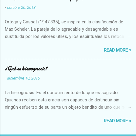
-
octubre 20, 2013
Ortega y Gasset (1947:335), se inspira en la clasificación de
Max Scheler. La pareja de lo agradable y desagradable es
sustituida por los valores útiles, y los espirituales los retoca.
Su clasificación queda : 1 UTILES Capaz-Incapaz Caro-Barato
READ MORE »
Abundante-Escaso,etc 2 VITALES Sano-Enfermo Selecto-
Vulgar Enérgico-Inerte Fuerte-Débil,etc. 3 ESPIRITUALES a)
Intelectuales Conocimiento-Error Exacto-Aproximado
¿Qué es hierognosis?
Evidente-Probable,etc b) Morales Bueno-malo Bondadoso-
-
diciembre 18, 2015
malvado Justo-Injusto Escrupuloso-Relajado Leal-Desleal,etc.
d) Estéticos Bello-Feo Gracioso-Tosco Elegante-Inelegante
La hierognosis. Es el conocimiento de lo que es sagrado.
Armonioso-Inarmonioso 4 RELIGIOSOS Santo-Pr...
Quienes reciben esta gracia son capaces de distinguir sin
ningún esfuerzo de su parte un objeto bendito de uno que no
lo está, o las auténticas reliquias de los santos.
READ MORE »