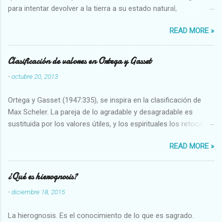
para intentar devolver a la tierra a su estado natural,
restaurarando todo el daño que hemos hecho a la tierra los
READ MORE »
seres humanos.
Clasificación de valores en Ortega y Gasset
-
octubre 20, 2013
Ortega y Gasset (1947:335), se inspira en la clasificación de
Max Scheler. La pareja de lo agradable y desagradable es
sustituida por los valores útiles, y los espirituales los retoca.
Su clasificación queda : 1 UTILES Capaz-Incapaz Caro-Barato
READ MORE »
Abundante-Escaso,etc 2 VITALES Sano-Enfermo Selecto-
Vulgar Enérgico-Inerte Fuerte-Débil,etc. 3 ESPIRITUALES a)
Intelectuales Conocimiento-Error Exacto-Aproximado
¿Qué es hierognosis?
Evidente-Probable,etc b) Morales Bueno-malo Bondadoso-
-
diciembre 18, 2015
malvado Justo-Injusto Escrupuloso-Relajado Leal-Desleal,etc.
d) Estéticos Bello-Feo Gracioso-Tosco Elegante-Inelegante
La hierognosis. Es el conocimiento de lo que es sagrado.
Armonioso-Inarmonioso 4 RELIGIOSOS Santo-Pr...