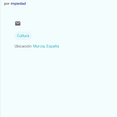
por
impiedad
Cultura
Ubicación:
Murcia, España
C
o
m
e
n
t
a
r
i