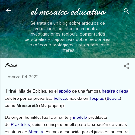
el mosaico educativo
Ir al contenido principal
Se trata de un blog sobre artículos de
educación, orientación educativa,
investigaciones teología, comentarios
personales y diapositivas sobre personajes
filosóficos o teológicos u otros temas de
interes
Friné
-
marzo 04, 2022
F
riné
, hija de Epicles, es el
apodo
de una famosa
hetaira
griega
,
célebre por su proverbial
belleza
, nacida en
Tespias
(
Beocia
)
como
Mnésareté
(Μνησαρετή).
De origen humilde, fue la amante y
modelo
predilecta
de
Praxíteles
, quien se inspiró en ella para la creación de varias
estatuas de
Afrodita
. Es mejor conocida por el juicio en su contra